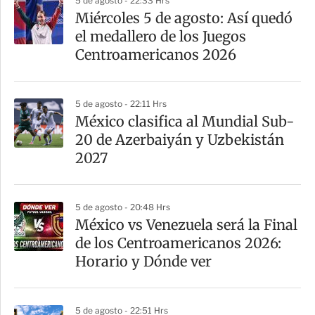
5 de agosto - 22:33 Hrs
a
Miércoles 5 de agosto: Así quedó
r
el medallero de los Juegos
t
Centroamericanos 2026
i
r
5 de agosto - 22:11 Hrs
México clasifica al Mundial Sub-
20 de Azerbaiyán y Uzbekistán
2027
5 de agosto - 20:48 Hrs
México vs Venezuela será la Final
de los Centroamericanos 2026:
Horario y Dónde ver
5 de agosto - 22:51 Hrs