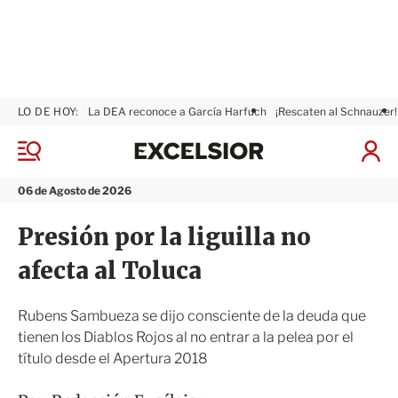
LO DE HOY:
La DEA reconoce a García Harfuch
¡Rescaten al Schnauzer!
E
x
M
I
c
e
n
n
e
i
06 de Agosto de 2026
ú
l
c
s
i
Presión por la liguilla no
i
a
o
r
afecta al Toluca
r
S
e
s
Rubens Sambueza se dijo consciente de la deuda que
i
tienen los Diablos Rojos al no entrar a la pelea por el
ó
título desde el Apertura 2018
n