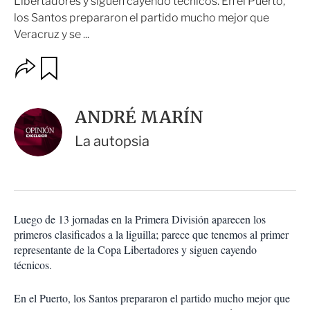
Libertadores y siguen cayendo técnicos. En el Puerto,
los Santos prepararon el partido mucho mejor que
Veracruz y se ...
O
G
u
p
a
c
r
i
d
ANDRÉ MARÍN
o
a
n
r
La autopsia
e
s
d
e
c
o
Luego de 13 jornadas en la Primera División aparecen los
m
primeros clasificados a la liguilla; parece que tenemos al primer
p
a
representante de la Copa Libertadores y siguen cayendo
r
técnicos.
t
i
En el Puerto, los Santos prepararon el partido mucho mejor que
r