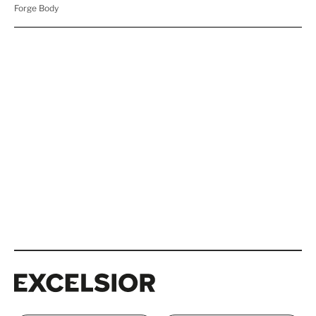
Excelsior
Excelsior