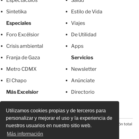
Espectáculos
Salud
Sintetika
Estilo de Vida
Especiales
Viajes
Foro Excélsior
De Utilidad
Crisis ambiental
Apps
Franja de Gaza
Servicios
Metro CDMX
Newsletter
El Chapo
Anúnciate
Más Excelsior
Directorio
Mujeres
Suscripciones
Utilizamos cookies propias y de terceros para
personalizar y mejorar el uso y la experiencia de
© 2026 Todos los derechos reservados. Prohibida la reproducción total
nuestros usuarios en nuestro sitio web.
o parcial, incluyendo cualquier medio electrónico*
Más información