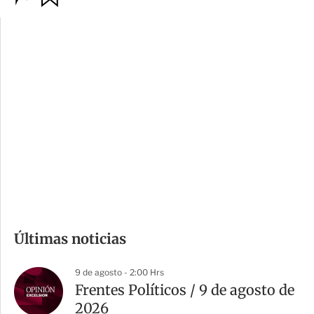
p
u
c
a
i
r
o
d
n
a
e
r
s
d
e
c
o
m
Últimas noticias
p
a
9 de agosto - 2:00 Hrs
r
Frentes Políticos / 9 de agosto de
t
2026