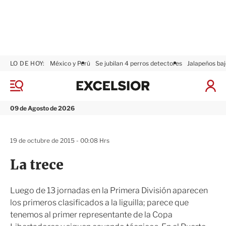
LO DE HOY:
México y Perú
Se jubilan 4 perros detectores
Jalapeños baj
E
x
M
I
c
e
n
n
e
i
09 de Agosto de 2026
ú
l
c
s
i
i
a
19 de octubre de 2015 - 00:08 Hrs
o
r
r
S
La trece
e
s
i
Luego de 13 jornadas en la Primera División aparecen
ó
los primeros clasificados a la liguilla; parece que
n
tenemos al primer representante de la Copa