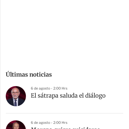
o
d
n
a
e
r
s
d
e
c
o
m
Últimas noticias
p
a
6 de agosto - 2:00 Hrs
r
El sátrapa saluda el diálogo
t
i
r
6 de agosto - 2:00 Hrs