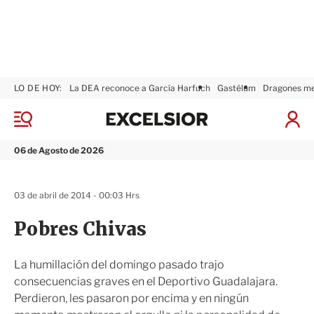
LO DE HOY:
La DEA reconoce a García Harfuch
Gastélum
Dragones m
E
x
M
I
c
e
n
n
e
i
06 de Agosto de 2026
ú
l
c
s
i
i
a
03 de abril de 2014 - 00:03 Hrs
o
r
r
S
Pobres Chivas
e
s
i
La humillación del domingo pasado trajo
ó
consecuencias graves en el Deportivo Guadalajara.
n
Perdieron, les pasaron por encima y en ningún