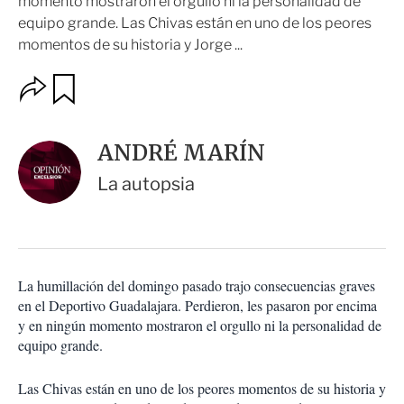
momento mostraron el orgullo ni la personalidad de
equipo grande. Las Chivas están en uno de los peores
momentos de su historia y Jorge ...
O
G
u
p
a
c
r
i
d
ANDRÉ MARÍN
o
a
n
r
La autopsia
e
s
d
e
c
o
La humillación del domingo pasado trajo consecuencias graves
m
en el Deportivo Guadalajara. Perdieron, les pasaron por encima
p
a
y en ningún momento mostraron el orgullo ni la personalidad de
r
equipo grande.
t
i
Las Chivas están en uno de los peores momentos de su historia y
r