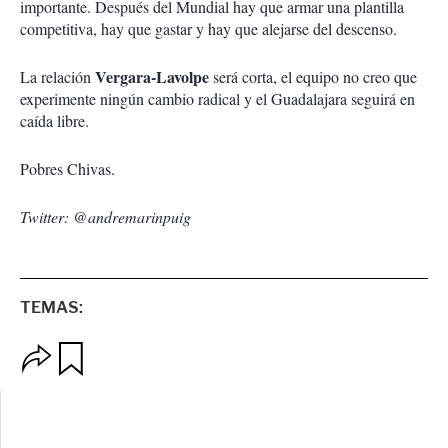
importante. Después del Mundial hay que armar una plantilla
competitiva, hay que gastar y hay que alejarse del descenso.
Vergara-Lavolpe
La relación
será corta, el equipo no creo que
experimente ningún cambio radical y el Guadalajara seguirá en
caída libre.
Pobres Chivas.
Twitter: @andremarinpuig
TEMAS:
O
G
p
u
c
a
i
r