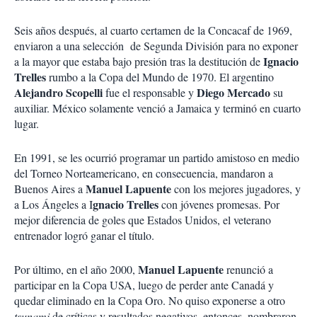
Seis años después, al cuarto certamen de la Concacaf de 1969,
enviaron a una selección de Segunda División para no exponer
Ignacio
a la mayor que estaba bajo presión tras la destitución de
Trelles
rumbo a la Copa del Mundo de 1970. El argentino
Alejandro Scopelli
Diego Mercado
fue el responsable y
su
auxiliar. México solamente venció a Jamaica y terminó en cuarto
lugar.
En 1991, se les ocurrió programar un partido amistoso en medio
del Torneo Norteamericano, en consecuencia, mandaron a
Manuel Lapuente
Buenos Aires a
con los mejores jugadores, y
gnacio Trelles
a Los Ángeles a I
con jóvenes promesas. Por
mejor diferencia de goles que Estados Unidos, el veterano
entrenador logró ganar el título.
Manuel Lapuente
Por último, en el año 2000,
renunció a
participar en la Copa USA, luego de perder ante Canadá y
quedar eliminado en la Copa Oro. No quiso exponerse a otro
tsunami
de críticas y resultados negativos, entonces, nombraron