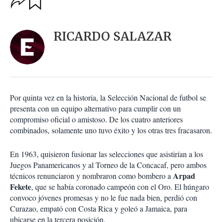
u
p
a
c
r
i
d
RICARDO SALAZAR
o
a
n
r
e
s
d
e
c
Por quinta vez en la historia, la Selección Nacional de futbol se
o
presenta con un equipo alternativo para cumplir con un
m
compromiso oficial o amistoso. De los cuatro anteriores
p
a
combinados, solamente uno tuvo éxito y los otras tres fracasaron.
r
t
En 1963, quisieron fusionar las selecciones que asistirían a los
i
Juegos Panamericanos y al Torneo de la Concacaf, pero ambos
r
Arpad
técnicos renunciaron y nombraron como bombero a
Fekete
, que se había coronado campeón con el Oro. El húngaro
convoco jóvenes promesas y no le fue nada bien, perdió con
Curazao, empató con Costa Rica y goleó a Jamaica, para
ubicarse en la tercera posición.