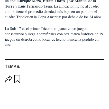
Enrique Meza
Efraín Flores
José Manuel de la
un año:
,
,
Torre
Luis Fernando Tena
y
. La alineación frente al cuadro
andino tiene el promedio de edad más bajo en un partido del
cuadro Tricolor en la Copa América: por debajo de los 24 años.
La Sub 17 es el primer Tricolor en ganar cinco juegos
consecutivos y llega a semifinales con otra marca histórica de 19
juegos sin derrota como local, de hecho, nunca ha perdido en
casa.
TEMAS:
O
G
p
u
c
a
i
r
o
d