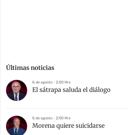
n
a
e
r
s
d
e
c
o
m
Últimas noticias
p
a
6 de agosto - 2:00 Hrs
r
El sátrapa saluda el diálogo
t
i
r
6 de agosto - 2:00 Hrs
Morena quiere suicidarse