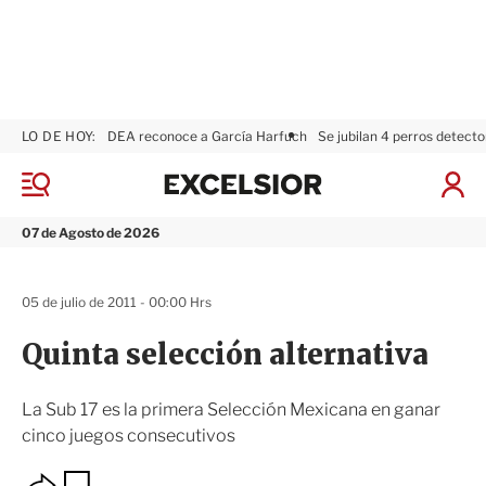
LO DE HOY:
DEA reconoce a García Harfuch
Se jubilan 4 perros detecto
E
x
M
I
c
e
n
n
e
i
07 de Agosto de 2026
ú
l
c
s
i
i
a
05 de julio de 2011 - 00:00 Hrs
o
r
r
S
Quinta selección alternativa
e
s
i
La Sub 17 es la primera Selección Mexicana en ganar
ó
cinco juegos consecutivos
n
O
G