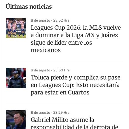
Últimas noticias
m
p
8 de agosto - 23:52 Hrs
a
Leagues Cup 2026: la MLS vuelve
r
a dominar a la Liga MX y Juárez
t
sigue de líder entre los
i
mexicanos
r
8 de agosto - 23:50 Hrs
Toluca pierde y complica su pase
en Leagues Cup; Esto necesitaría
para estar en Cuartos
8 de agosto - 23:29 Hrs
Gabriel Milito asume la
responsabilidad de la derrota de