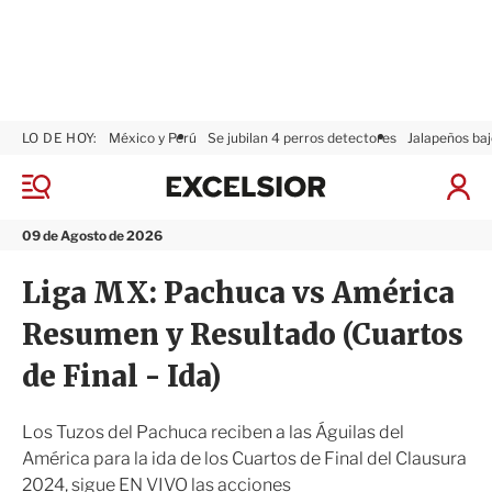
LO DE HOY:
México y Perú
Se jubilan 4 perros detectores
Jalapeños baj
E
x
M
I
c
e
n
n
e
i
09 de Agosto de 2026
ú
l
c
s
i
Liga MX: Pachuca vs América
i
a
o
r
Resumen y Resultado (Cuartos
r
S
e
de Final - Ida)
s
i
ó
Los Tuzos del Pachuca reciben a las Águilas del
n
América para la ida de los Cuartos de Final del Clausura
2024, sigue EN VIVO las acciones