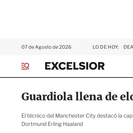
07 de Agosto de 2026
LO DE HOY:
DEA
E
x
M
c
e
e
n
l
ú
s
Guardiola llena de el
i
o
r
El técnico del Manchester City destacó la ca
Dortmund Erling Haaland