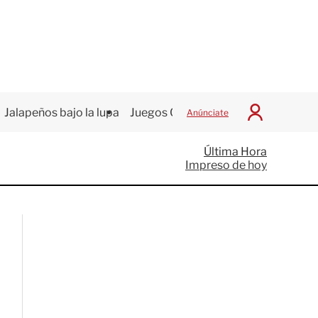
Jalapeños bajo la lupa
Juegos Centroamericanos
Anúnciate
I
n
i
Última Hora
c
Impreso de hoy
i
a
r
S
e
s
i
ó
n