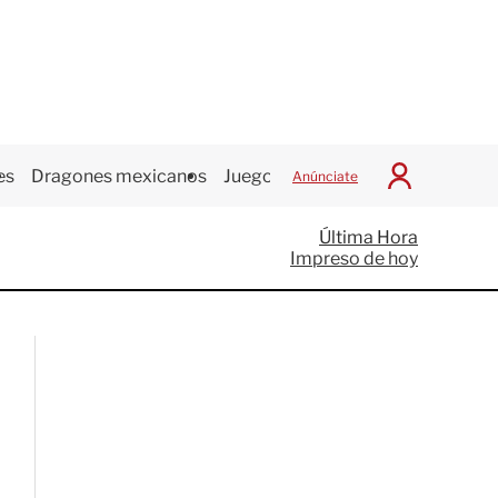
es
Dragones mexicanos
Juegos Centroamericanos
Anúnciate
I
n
i
Última Hora
c
Impreso de hoy
i
a
r
S
e
s
i
ó
n