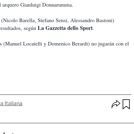
l arquero Gianluigi Donnarumma.
(Nicolo Barella, Stefano Sensi, Alessandro Bastoni)
La Gazzetta dello Sport
 resultados, según
.
nos (Manuel Locatelli y Domenico Berardi) no jugarán con el
O
a Italiana
p
u
c
a
i
r