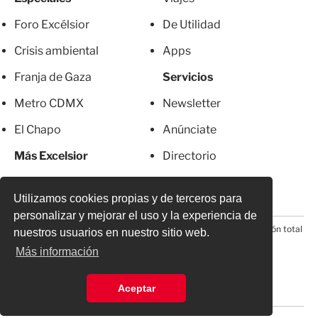
Foro Excélsior
De Utilidad
Crisis ambiental
Apps
Franja de Gaza
Servicios
Metro CDMX
Newsletter
El Chapo
Anúnciate
Más Excelsior
Directorio
Mujeres
Suscripciones
Utilizamos cookies propias y de terceros para
personalizar y mejorar el uso y la experiencia de
© 2026 Todos los derechos reservados. Prohibida la reproducción total
nuestros usuarios en nuestro sitio web.
o parcial, incluyendo cualquier medio electrónico*
Más información
Aceptar