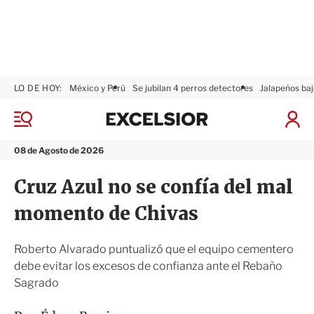
LO DE HOY:
México y Perú
Se jubilan 4 perros detectores
Jalapeños baj
E
x
M
I
c
e
n
n
e
i
08 de Agosto de 2026
ú
l
c
s
i
Cruz Azul no se confía del mal
i
a
o
r
momento de Chivas
r
S
e
s
Roberto Alvarado puntualizó que el equipo cementero
i
debe evitar los excesos de confianza ante el Rebaño
ó
Sagrado
n