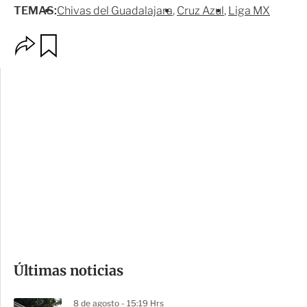
TEMAS:
Chivas del Guadalajara
Cruz Azul
Liga MX
O
G
p
u
c
a
i
r
o
d
n
a
e
r
s
d
e
c
o
Últimas noticias
m
p
8 de agosto - 15:19 Hrs