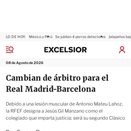
LO DE HOY:
México y Perú
Se jubilan 4 perros detectores
Jalapeños baj
E
x
M
I
c
e
n
n
e
i
08 de Agosto de 2026
ú
l
c
s
i
Cambian de árbitro para el
i
a
o
r
Real Madrid-Barcelona
r
S
e
s
Debido a una lesión muscular de Antonio Mateu Lahoz,
i
la RFEF designa a Jesús Gil Manzano como el
ó
colegiado que imparta justicia; será su segundo Clásico
n