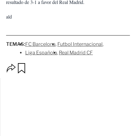
resultado de 3-1 a favor del Real Madrid.
ald
TEMAS:
FC Barcelona
Futbol Internacional
Liga Española
Real Madrid CF
O
G
p
u
c
a
i
r
o
d
n
a
e
r
s
d