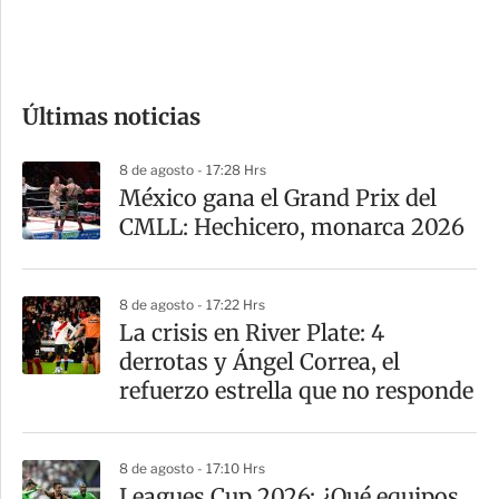
e
c
o
Últimas noticias
m
p
8 de agosto - 17:28 Hrs
a
México gana el Grand Prix del
r
CMLL: Hechicero, monarca 2026
t
i
8 de agosto - 17:22 Hrs
r
La crisis en River Plate: 4
derrotas y Ángel Correa, el
refuerzo estrella que no responde
8 de agosto - 17:10 Hrs
Leagues Cup 2026: ¿Qué equipos