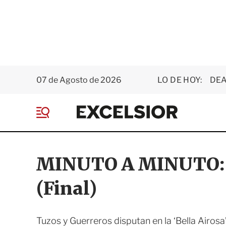
07 de Agosto de 2026
LO DE HOY:
DEA
E
x
M
c
e
e
n
l
ú
s
MINUTO A MINUTO: P
i
o
(Final)
r
Tuzos y Guerreros disputan en la ‘Bella Airosa’