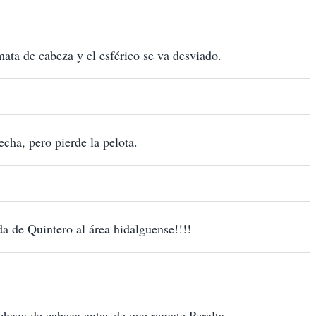
mata de cabeza y el esférico se va desviado.
echa, pero pierde la pelota.
da de Quintero al área hidalguense!!!!
chaza de cabeza antes de que remate Peralta.