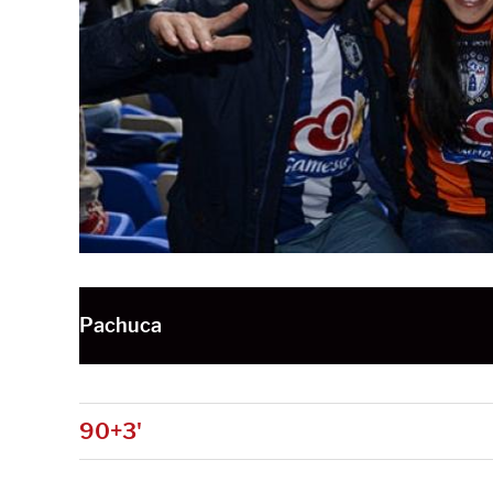
Pachuca
90+3'