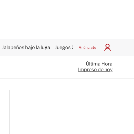
Jalapeños bajo la lupa
Juegos Centroamericanos
Anúnciate
I
n
i
Última Hora
c
Impreso de hoy
i
a
r
S
e
s
i
ó
n