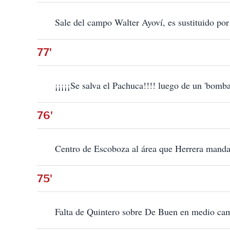
Sale del campo Walter Ayoví, es sustituido por
77'
¡¡¡¡¡Se salva el Pachuca!!!! luego de un 'bomba
76'
Centro de Escoboza al área que Herrera manda 
75'
Falta de Quintero sobre De Buen en medio ca