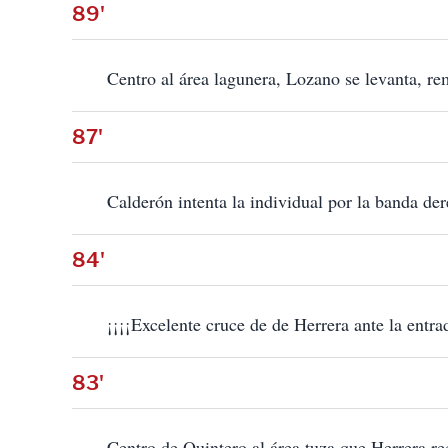
89'
Centro al área lagunera, Lozano se levanta, re
87'
Calderón intenta la individual por la banda der
84'
¡¡¡¡Excelente cruce de de Herrera ante la entra
83'
Centro de Quintero al área tuza que Herrera re