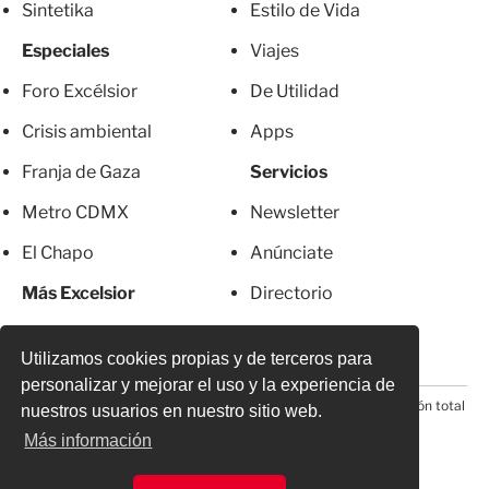
Sintetika
Estilo de Vida
Especiales
Viajes
Foro Excélsior
De Utilidad
Crisis ambiental
Apps
Franja de Gaza
Servicios
Metro CDMX
Newsletter
El Chapo
Anúnciate
Más Excelsior
Directorio
Mujeres
Suscripciones
Utilizamos cookies propias y de terceros para
personalizar y mejorar el uso y la experiencia de
© 2026 Todos los derechos reservados. Prohibida la reproducción total
nuestros usuarios en nuestro sitio web.
o parcial, incluyendo cualquier medio electrónico*
Más información