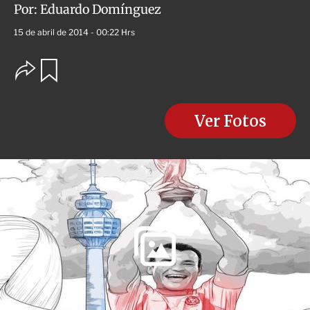
Por:
Eduardo Domínguez
15 de abril de 2014 - 00:22 Hrs
O
G
u
p
a
c
r
i
d
o
Ver Fotos
a
n
r
e
s
d
e
c
o
m
p
a
r
t
i
r