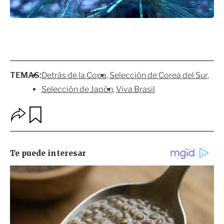
TEMAS:
Detrás de la Copa
Selección de Corea del Sur
Selección de Japón
Viva Brasil
O
G
p
u
c
a
i
r
o
d
n
a
e
r
s