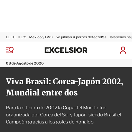
LO DE HOY:
México y Perú
Se jubilan 4 perros detectores
Jalapeños baj
E
x
M
I
c
e
n
n
e
i
08 de Agosto de 2026
ú
l
c
s
i
Viva Brasil: Corea-Japón 2002,
i
a
o
r
Mundial entre dos
r
S
e
s
Para la edición de 2002 la Copa del Mundo fue
i
ó
organizada por Corea del Sur y Japón, siendo Brasil el
n
Campeón gracias a los goles de Ronaldo