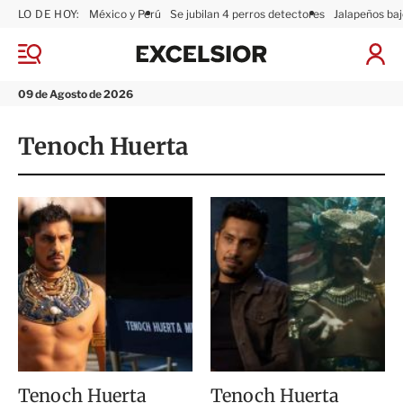
LO DE HOY:
México y Perú
Se jubilan 4 perros detectores
Jalapeños baj
E
x
M
I
c
e
n
n
e
i
09 de Agosto de 2026
ú
l
c
s
i
Tenoch Huerta
i
a
o
r
r
S
e
s
i
ó
n
Tenoch Huerta
Tenoch Huerta