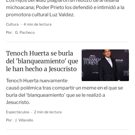
Los Hijos del Maíz plagiaron un rebozo de artesana
michoacana; Poder Prieto los defendió e intimidó a la
promotora cultural Luz Valdez.
Cultura
4 min de lectura
Por:
G. Pacheco
Tenoch Huerta se burla
del 'blanqueamiento' que
le han hecho a Jesucristo
Tenoch Huerta nuevamente
causó polémica tras compartir un meme en el que se
burla del ‘blanqueamiento’ que se le realizó a
Jesucristo.
Espectáculos
2 min de lectura
Por:
J. Villarello