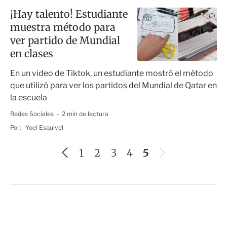
¡Hay talento! Estudiante
muestra método para
ver partido de Mundial
en clases
En un video de Tiktok, un estudiante mostró el método
que utilizó para ver los partidos del Mundial de Qatar en
la escuela
Redes Sociales
2 min de lectura
Por:
Yoel Esquivel
A
S
1
2
3
4
5
n
i
t
g
e
u
r
i
i
e