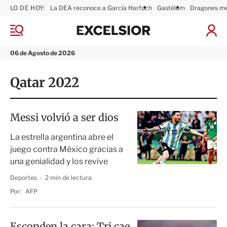
LO DE HOY:
La DEA reconoce a García Harfuch
Gastélum
Dragones m
E
x
M
I
c
e
n
n
e
i
06 de Agosto de 2026
ú
l
c
s
i
Qatar 2022
i
a
o
r
r
S
e
Messi volvió a ser dios
s
i
La estrella argentina abre el
ó
juego contra México gracias a
n
una genialidad y los revive
Deportes
2 min de lectura
Por:
AFP
Esconden la cara; Tri cae