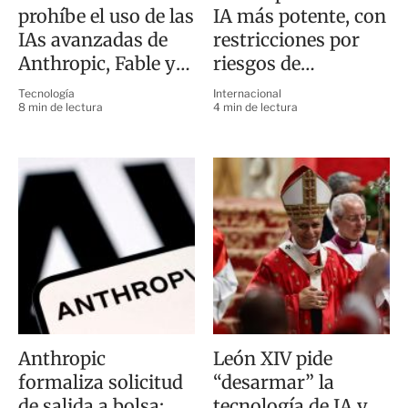
prohíbe el uso de las
IA más potente, con
IAs avanzadas de
restricciones por
Anthropic, Fable y
riesgos de
Mythos
ciberseguridad y
Tecnología
Internacional
biología
8 min de lectura
4 min de lectura
Anthropic
León XIV pide
formaliza solicitud
“desarmar” la
de salida a bolsa;
tecnología de IA y