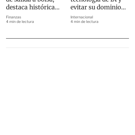
destaca histórica
evitar su dominio
carrera en Wall
sobre el ser humano
Finanzas
Internacional
Street
4 min de lectura
4 min de lectura