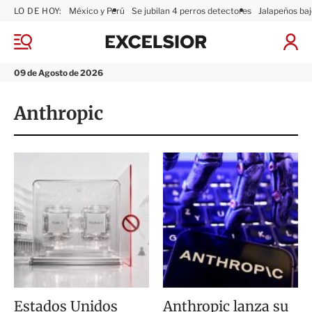
LO DE HOY:
México y Perú
Se jubilan 4 perros detectores
Jalapeños baj
E
x
M
I
c
e
n
n
e
i
09 de Agosto de 2026
ú
l
c
s
i
Anthropic
i
a
o
r
r
S
e
s
i
ó
n
Estados Unidos
Anthropic lanza su