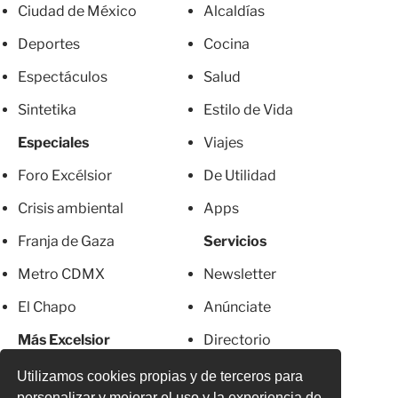
Ciudad de México
Alcaldías
Deportes
Cocina
Espectáculos
Salud
Sintetika
Estilo de Vida
Especiales
Viajes
Foro Excélsior
De Utilidad
Crisis ambiental
Apps
Franja de Gaza
Servicios
Metro CDMX
Newsletter
El Chapo
Anúnciate
Más Excelsior
Directorio
Mujeres
Suscripciones
Utilizamos cookies propias y de terceros para
personalizar y mejorar el uso y la experiencia de