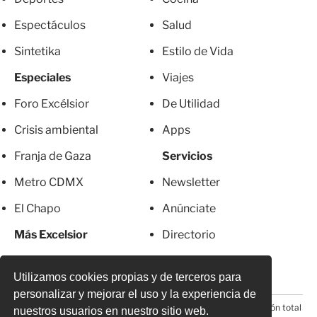
Espectáculos
Salud
Sintetika
Estilo de Vida
Especiales
Viajes
Foro Excélsior
De Utilidad
Crisis ambiental
Apps
Franja de Gaza
Servicios
Metro CDMX
Newsletter
El Chapo
Anúnciate
Más Excelsior
Directorio
Mujeres
Suscripciones
Utilizamos cookies propias y de terceros para
personalizar y mejorar el uso y la experiencia de
© 2026 Todos los derechos reservados. Prohibida la reproducción total
nuestros usuarios en nuestro sitio web.