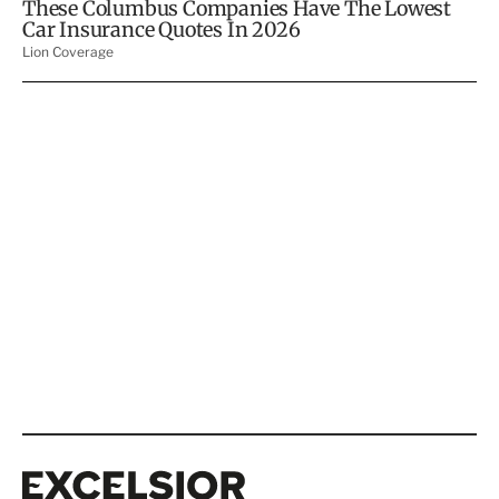
Excelsior
Excelsior