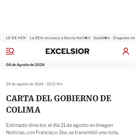
LO DE HOY:
La DEA reconoce a García Harfuch
Gastélum
Dragones m
E
x
M
I
c
e
n
n
e
i
06 de Agosto de 2026
ú
l
c
s
i
i
a
24 de agosto de 2024 - 02:11 Hrs
o
r
r
S
CARTA DEL GOBIERNO DE
e
s
COLIMA
i
ó
n
Estimado director, el día 21 de agosto en Imagen
Noticias, con Francisco Zea, se transmitió una nota,