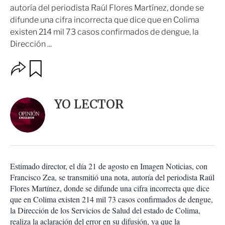
autoría del periodista Raúl Flores Martínez, donde se
difunde una cifra incorrecta que dice que en Colima
existen 214 mil 73 casos confirmados de dengue, la
Dirección ...
O
G
u
p
a
c
r
i
d
YO LECTOR
o
a
n
r
e
s
d
e
c
Estimado director, el día 21 de agosto en Imagen Noticias, con
o
Francisco Zea, se transmitió una nota, autoría del periodista Raúl
m
Flores Martínez, donde se difunde una cifra incorrecta que dice
p
a
que en Colima existen 214 mil 73 casos confirmados de dengue,
r
la Dirección de los Servicios de Salud del estado de Colima,
t
realiza la aclaración del error en su difusión, ya que la