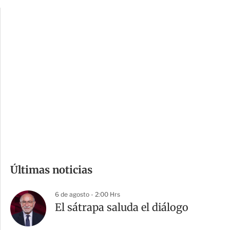
p
u
c
a
i
r
o
d
n
a
e
r
s
d
e
c
o
m
Últimas noticias
p
a
6 de agosto - 2:00 Hrs
r
El sátrapa saluda el diálogo
t