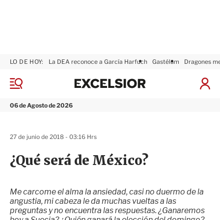
LO DE HOY:
La DEA reconoce a García Harfuch
Gastélum
Dragones m
E
x
M
I
c
e
n
n
e
i
06 de Agosto de 2026
ú
l
c
s
i
i
a
27 de junio de 2018 - 03:16 Hrs
o
r
r
S
¿Qué será de México?
e
s
i
ó
Me carcome el alma la ansiedad, casi no duermo de la
n
angustia, mi cabeza le da muchas vueltas a las
preguntas y no encuentra las respuestas. ¿Ganaremos
hoy a Suecia? ¿Quién ganará la elección del domingo?