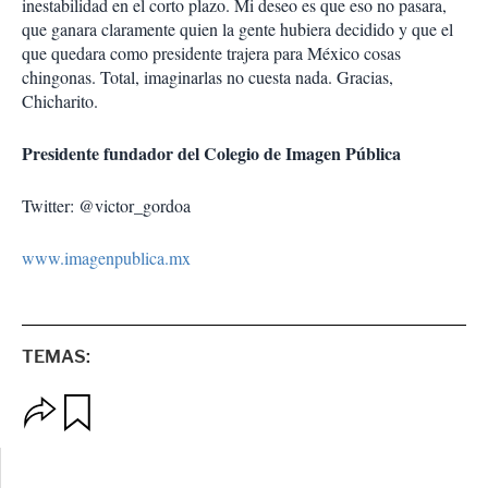
inestabilidad en el corto plazo. Mi deseo es que eso no pasara,
que ganara claramente quien la gente hubiera decidido y que el
que quedara como presidente trajera para México cosas
chingonas. Total, imaginarlas no cuesta nada. Gracias,
Chicharito.
Presidente fundador del Colegio de Imagen Pública
Twitter: @victor_gordoa
www.imagenpublica.mx
TEMAS:
O
G
p
u
c
a