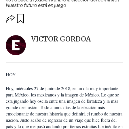
Nuestro futuro está en juego
O
G
u
p
a
c
r
i
d
VICTOR GORDOA
o
a
n
r
e
s
d
e
c
HOY…
o
m
p
Hoy, miércoles 27 de junio de 2018, es un día muy importante
a
para México, los mexicanos y la imagen de México. Lo que se
r
está jugando hoy oscila entre una imagen de fortaleza y la más
t
grande desilusión. Todo a unos días de la elección más
i
emocionante de nuestra historia que definirá el rumbo de nuestra
r
nación. Justo acabo de regresar de un viaje que hice fuera del
país y lo que me pasó andando por tierras extrañas fue inédito en