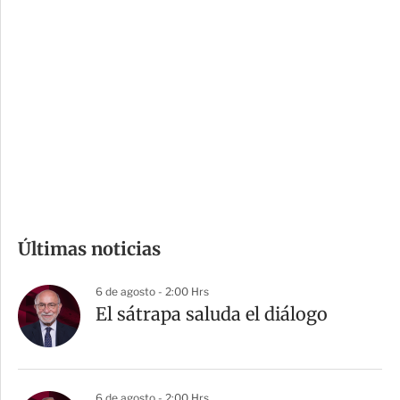
i
r
o
d
n
a
e
r
s
d
e
c
o
m
Últimas noticias
p
a
6 de agosto - 2:00 Hrs
r
El sátrapa saluda el diálogo
t
i
r
6 de agosto - 2:00 Hrs