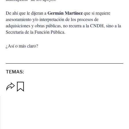
Germán Martínez
De ahí que le dijeran a
que si requiere
asesoramiento y/o interpretación de los procesos de
adquisiciones y obras públicas, no recurra a la CNDH, sino a la
Secretaría de la Función Pública.
¿Así o más claro?
TEMAS:
O
G
p
u
c
a
i
r
o
d
n
a