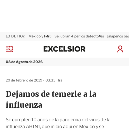
LO DE HOY:
México y Perú
Se jubilan 4 perros detectores
Jalapeños baj
E
x
M
I
c
e
n
n
e
i
08 de Agosto de 2026
ú
l
c
s
i
i
a
20 de febrero de 2019 - 03:33 Hrs
o
r
r
S
Dejamos de temerle a la
e
s
influenza
i
ó
n
Se cumplen 10 años de la pandemia del virus de la
influenza AH1N1, que inició aquí en México y se