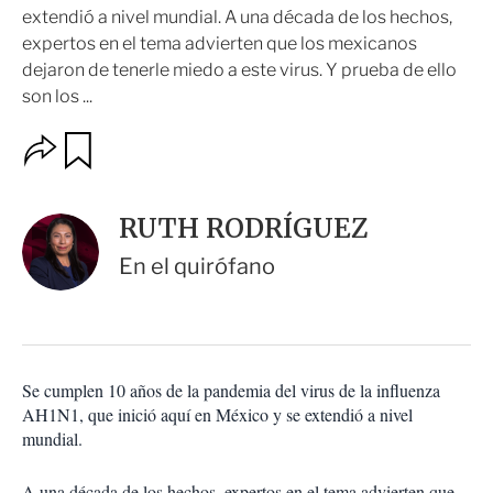
extendió a nivel mundial. A una década de los hechos,
expertos en el tema advierten que los mexicanos
dejaron de tenerle miedo a este virus. Y prueba de ello
son los ...
O
G
u
p
a
c
r
i
d
RUTH RODRÍGUEZ
o
a
n
r
En el quirófano
e
s
d
e
c
o
Se cumplen 10 años de la pandemia del virus de la influenza
m
AH1N1, que inició aquí en México y se extendió a nivel
p
a
mundial.
r
t
A una década de los hechos, expertos en el tema advierten que