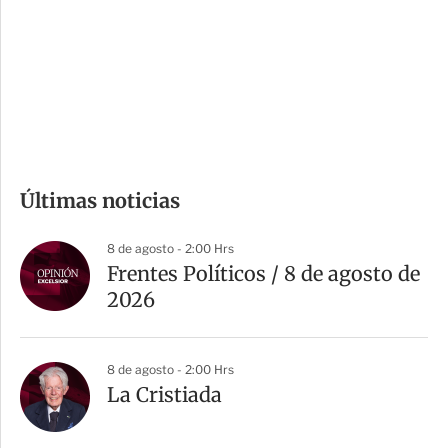
e
r
s
d
e
c
o
m
Últimas noticias
p
a
8 de agosto - 2:00 Hrs
r
Frentes Políticos / 8 de agosto de
t
2026
i
r
8 de agosto - 2:00 Hrs
La Cristiada