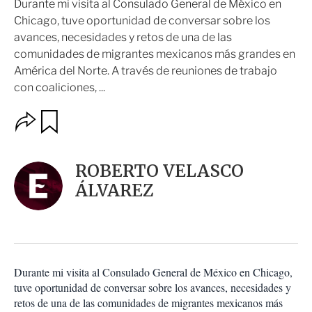
Durante mi visita al Consulado General de México en
Chicago, tuve oportunidad de conversar sobre los
avances, necesidades y retos de una de las
comunidades de migrantes mexicanos más grandes en
América del Norte. A través de reuniones de trabajo
con coaliciones, ...
O
G
u
p
a
c
r
i
d
ROBERTO VELASCO
o
a
n
ÁLVAREZ
r
e
s
d
e
c
o
Durante mi visita al Consulado General de México en Chicago,
m
tuve oportunidad de conversar sobre los avances, necesidades y
p
a
retos de una de las comunidades de migrantes mexicanos más