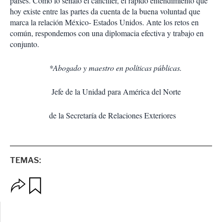
países. Como lo señaló el canciller, el rápido entendimiento que
hoy existe entre las partes da cuenta de la buena voluntad que
marca la relación México- Estados Unidos. Ante los retos en
común, respondemos con una diplomacia efectiva y trabajo en
conjunto.
*Abogado y maestro en políticas públicas.
Jefe de la Unidad para América del Norte
de la Secretaría de Relaciones Exteriores
TEMAS:
O
G
p
u
c
a