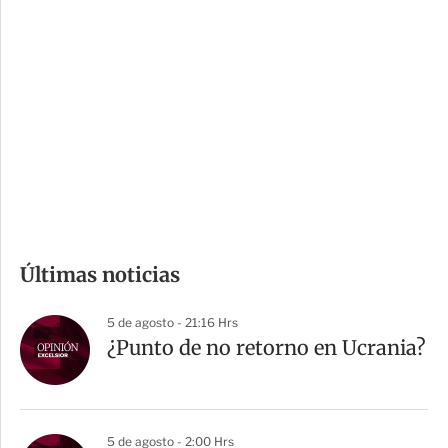
i
r
o
d
n
a
e
r
s
d
e
c
o
m
Últimas noticias
p
a
5 de agosto - 21:16 Hrs
r
¿Punto de no retorno en Ucrania?
t
i
r
5 de agosto - 2:00 Hrs