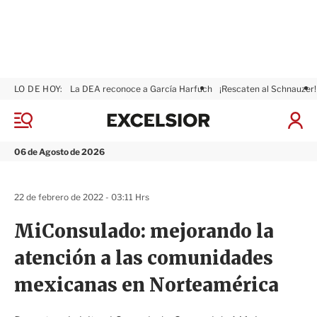
LO DE HOY:
La DEA reconoce a García Harfuch
¡Rescaten al Schnauzer!
E
x
M
I
c
e
n
n
e
i
06 de Agosto de 2026
ú
l
c
s
i
i
a
22 de febrero de 2022 - 03:11 Hrs
o
r
r
S
MiConsulado: mejorando la
e
s
atención a las comunidades
i
ó
mexicanas en Norteamérica
n