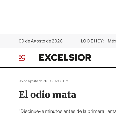
09 de Agosto de 2026
LO DE HOY:
Méxi
E
x
M
c
e
e
n
l
ú
s
05 de agosto de 2019 - 02:08 Hrs
i
o
El odio mata
r
“Diecinueve minutos antes de la primera llama