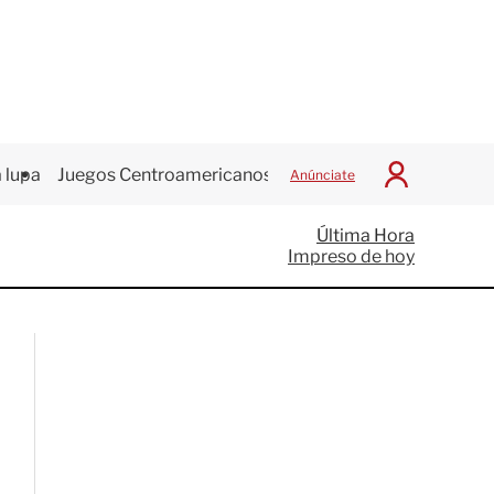
 lupa
Juegos Centroamericanos
Anúnciate
I
n
i
Última Hora
c
Impreso de hoy
i
a
r
S
e
s
i
ó
n