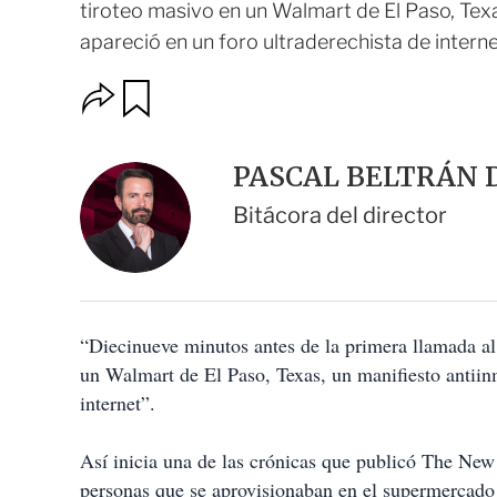
tiroteo masivo en un Walmart de El Paso, Texa
apareció en un foro ultraderechista de internet”
O
G
u
p
a
c
r
i
d
PASCAL BELTRÁN D
o
a
n
r
Bitácora del director
e
s
d
e
c
o
“Diecinueve minutos antes de la primera llamada al 
m
p
un Walmart de El Paso, Texas, un manifiesto antiinm
a
internet”.
r
t
i
Así inicia una de las crónicas que publicó The New
r
personas que se aprovisionaban en el supermercado