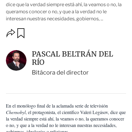
dice que la verdad siempre está ahí, la veamos o no, la
queramos conocer o no, y que a la verdad no le
interesan nuestras necesidades, gobiernos, ...
O
G
u
p
a
c
r
i
d
PASCAL BELTRÁN DEL
o
a
n
RÍO
r
e
s
Bitácora del director
d
e
c
o
m
p
En el monólogo final de la aclamada serie de televisión
a
Chernobyl
, el protagonista, el científico Valeri Legásov, dice que
r
la verdad siempre está ahí, la veamos o no, la queramos conocer
t
o no, y que a la verdad no le interesan nuestras necesidades,
i
gobiernos, ideologías o religiones.
r