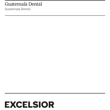
Excelsior
Excelsior