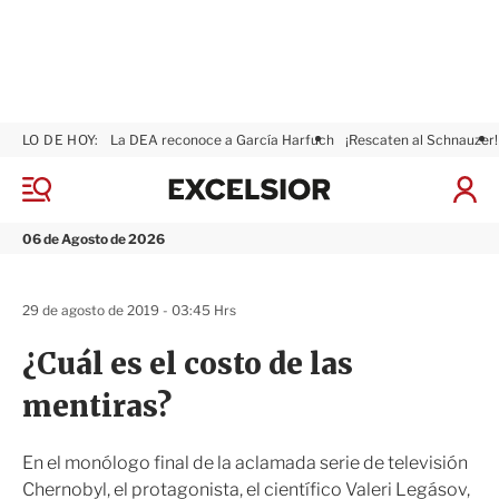
LO DE HOY:
La DEA reconoce a García Harfuch
¡Rescaten al Schnauzer!
E
x
M
I
c
e
n
n
e
i
06 de Agosto de 2026
ú
l
c
s
i
i
a
29 de agosto de 2019 - 03:45 Hrs
o
r
r
S
¿Cuál es el costo de las
e
s
mentiras?
i
ó
n
En el monólogo final de la aclamada serie de televisión
Chernobyl, el protagonista, el científico Valeri Legásov,