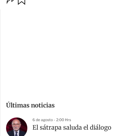
p
u
c
a
i
r
o
d
n
a
e
r
s
d
e
c
o
m
Últimas noticias
p
a
6 de agosto - 2:00 Hrs
r
El sátrapa saluda el diálogo
t