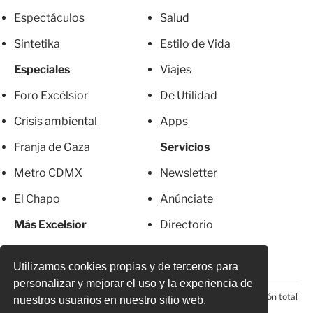
Espectáculos
Salud
Sintetika
Estilo de Vida
Especiales
Viajes
Foro Excélsior
De Utilidad
Crisis ambiental
Apps
Franja de Gaza
Servicios
Metro CDMX
Newsletter
El Chapo
Anúnciate
Más Excelsior
Directorio
Mujeres
Suscripciones
Utilizamos cookies propias y de terceros para
personalizar y mejorar el uso y la experiencia de
© 2026 Todos los derechos reservados. Prohibida la reproducción total
nuestros usuarios en nuestro sitio web.
o parcial, incluyendo cualquier medio electrónico*