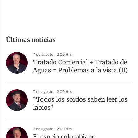
d
e
c
o
m
Últimas noticias
p
a
7 de agosto - 2:00 Hrs
r
Tratado Comercial + Tratado de
t
Aguas = Problemas a la vista (II)
i
r
7 de agosto - 2:00 Hrs
“Todos los sordos saben leer los
labios”
7 de agosto - 2:00 Hrs
El espejo colombiano