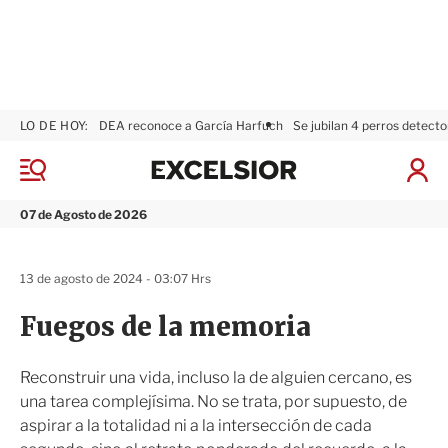
LO DE HOY:
DEA reconoce a García Harfuch
Se jubilan 4 perros detecto
E
x
M
I
c
e
n
n
e
i
07 de Agosto de 2026
ú
l
c
s
i
i
a
13 de agosto de 2024 - 03:07 Hrs
o
r
r
S
Fuegos de la memoria
e
s
i
Reconstruir una vida, incluso la de alguien cercano, es
ó
una tarea complejísima. No se trata, por supuesto, de
n
aspirar a la totalidad ni a la intersección de cada