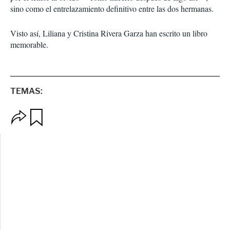
sino como el entrelazamiento definitivo entre las dos hermanas.
Visto así, Liliana y Cristina Rivera Garza han escrito un libro
memorable.
TEMAS:
O
G
p
u
c
a
i
r
o
d
n
a
e
r
s