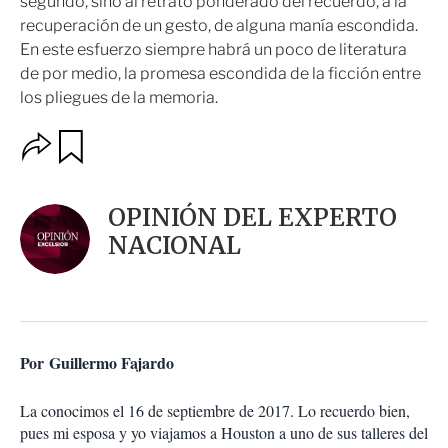
segundo, sino al retrato ponderado del recuerdo, a la
recuperación de un gesto, de alguna manía escondida.
En este esfuerzo siempre habrá un poco de literatura
de por medio, la promesa escondida de la ficción entre
los pliegues de la memoria.
O
G
u
p
a
c
r
i
d
OPINIÓN DEL EXPERTO
o
a
n
NACIONAL
r
e
s
d
e
c
o
Por Guillermo Fajardo
m
p
a
La conocimos el 16 de septiembre de 2017. Lo recuerdo bien,
r
pues mi esposa y yo viajamos a Houston a uno de sus talleres del
t