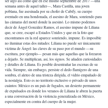
ser algo así como que en ese mismo septiembre de 2017 —una
semana antes de aquel taller—, Mara Castilla, una joven
poblana, fue asesinada por su chofer de Cabify, su cuerpo
aventado en una hondonada, el asesino de Mara, sonriendo para
las cámaras del motel donde la asesinó. Lo mismo podemos
decir de Ángel González Ramos, el asesino impune de Liliana
que, se cree, escapó a Estados Unidos y que en la foto que
encontramos en la red aparece sonriendo, impune. Es imposible
no iluminar estas dos mitades: Liliana no puede ser únicamente
víctima de Ángel: las claves de su paso por el mundo —su
escritura, por ejemplo— pesan más que aquellas que la forzaron
a dejarlo. Se multiplican, así, los signos. Se añaden curiosidades
y detalles de Liliana. Es posible desentrañar las escenas de su
vida. Siempre, sin embargo, persiste el dedo flamígero de una
sombra, el aleteo de una tristeza dirigida, el vidrio empañado de
la nostalgia. Esto es no territorio exclusivo o privado de unos
cuántos: México es un país de fugados, un desierto permanente
de expulsados en donde los veranos de Liliana le abren la puerta
a una conversación de la violencia generalizada en México,
especialmente en contra del cuerpo de la mujer.