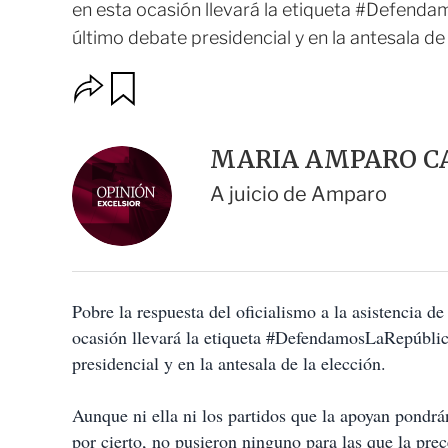
en esta ocasión llevará la etiqueta #Defenda
último debate presidencial y en la antesala de l
O
G
u
p
a
c
r
i
d
MARIA AMPARO C
o
a
n
r
A juicio de Amparo
e
s
d
e
c
o
Pobre la respuesta del oficialismo a la asistencia d
m
p
ocasión llevará la etiqueta #DefendamosLaRepública
a
presidencial y en la antesala de la elección.
r
t
i
Aunque ni ella ni los partidos que la apoyan pond
r
por cierto, no pusieron ninguno para las que la pre