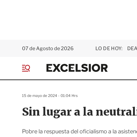
07 de Agosto de 2026
LO DE HOY:
DEA
E
x
M
c
e
e
n
l
ú
s
15 de mayo de 2024 - 01:04 Hrs
i
o
Sin lugar a la neutra
r
Pobre la respuesta del oficialismo a la asiste