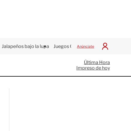
Jalapeños bajo la lupa
Juegos Centroamericanos
Anúnciate
I
n
i
Última Hora
c
Impreso de hoy
i
a
r
S
e
s
i
ó
n