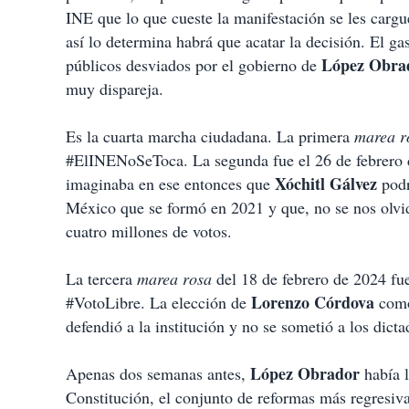
INE que lo que cueste la manifestación se les car
así lo determina habrá que acatar la decisión. El ga
López Obra
públicos desviados por el gobierno de
muy dispareja.
Es la cuarta marcha ciudadana. La primera
marea 
#ElINENoSeToca. La segunda fue el 26 de febrero
Xóchitl Gálvez
imaginaba en ese entonces que
podr
México que se formó en 2021 y que, no se nos olvide
cuatro millones de votos.
La tercera
marea rosa
del 18 de febrero de 2024 fu
Lorenzo Córdova
#VotoLibre. La elección de
como 
defendió a la institución y no se sometió a los dict
López Obrador
Apenas dos semanas antes,
había l
Constitución, el conjunto de reformas más regresiv