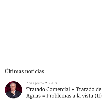
i
r
o
d
n
a
e
r
s
d
e
c
o
m
Últimas noticias
p
a
7 de agosto - 2:00 Hrs
r
Tratado Comercial + Tratado de
t
Aguas = Problemas a la vista (II)
i
r