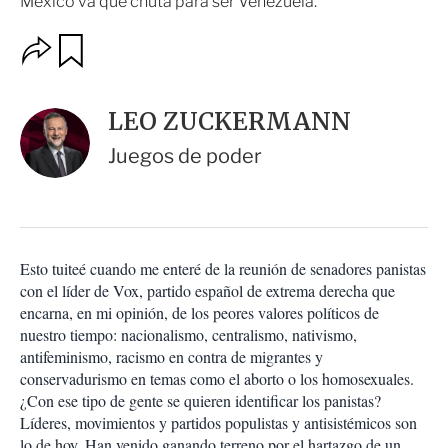
México va que chuta para ser Venezuela.
O
G
u
p
a
c
r
i
d
LEO ZUCKERMANN
o
a
n
r
Juegos de poder
e
s
d
e
c
o
Esto tuiteé cuando me enteré de la reunión de senadores panistas
m
con el líder de Vox, partido español de extrema derecha que
p
a
encarna, en mi opinión, de los peores valores políticos de
r
nuestro tiempo: nacionalismo, centralismo, nativismo,
t
antifeminismo, racismo en contra de migrantes y
i
conservadurismo en temas como el aborto o los homosexuales.
r
¿Con ese tipo de gente se quieren identificar los panistas?
Líderes, movimientos y partidos populistas y antisistémicos son
lo de hoy. Han venido ganando terreno por el hartazgo de un