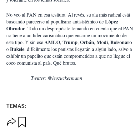
No veo al PAN en esa tesitura. Al revés, su ala más radical está
López
buscando parecerse al populismo antisistémico de
Obrador
. Todo un despropósito tomando en cuenta que el PAN
no tiene a un líder carismático que encarne un movimiento de
AMLO
Trump
Orbán
Modi
Bolsonaro
este tipo. Y sin ese
,
,
,
,
Bukele
o
, difícilmente los panistas llegarán a algún lado, salvo a
exhibir un papelito que están comprometidos a que no llegue el
coco comunista al país. Qué brutos.
Twitter: @leozuckermann
TEMAS:
O
G
p
u
c
a