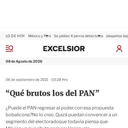
LO DE HOY:
México y Perú
Se jubilan 4 perros detectores
Jalapeños baj
E
x
M
I
c
e
n
n
e
i
08 de Agosto de 2026
ú
l
c
s
i
i
a
06 de septiembre de 2021 - 03:28 Hrs
o
r
r
S
“Qué brutos los del PAN”
e
s
i
¿Puede el PAN regresar al poder con esa propuesta
ó
bobalicona?No lo creo. Quizá puedan convencer a un
n
segmento del electoradoque todavía piensa que