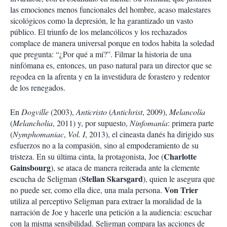
i
las emociones menos funcionales del hombre, acaso malestares
r
sicológicos como la depresión, le ha garantizado un vasto
público. El triunfo de los melancólicos y los rechazados
complace de manera universal porque en todos habita la soledad
que pregunta: “¿Por qué a mí?”. Filmar la historia de una
ninfómana es, entonces, un paso natural para un director que se
regodea en la afrenta y en la investidura de forastero y redentor
de los renegados.
En
Dogville
(2003),
Anticristo
(
Antichrist
, 2009),
Melancolía
(
Melancholia
, 2011) y, por supuesto,
Ninfomanía
: primera parte
(
Nymphomaniac
,
Vol. I
, 2013), el cineasta danés ha dirigido sus
esfuerzos no a la compasión, sino al empoderamiento de su
Charlotte
tristeza. En su última cinta, la protagonista, Joe (
Gainsbourg
), se ataca de manera reiterada ante la clemente
Stellan Skarsgard
escucha de Seligman (
), quien le asegura que
Von Trier
no puede ser, como ella dice, una mala persona.
utiliza al perceptivo Seligman para extraer la moralidad de la
narración de Joe y hacerle una petición a la audiencia: escuchar
con la misma sensibilidad. Seligman compara las acciones de