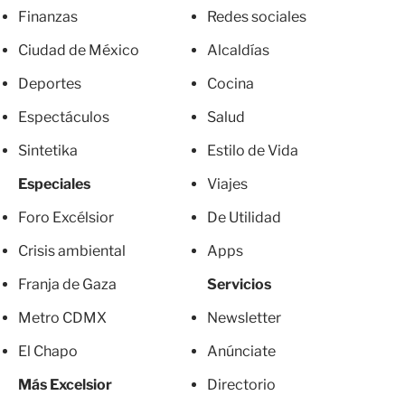
Finanzas
Redes sociales
Ciudad de México
Alcaldías
Deportes
Cocina
Espectáculos
Salud
Sintetika
Estilo de Vida
Especiales
Viajes
Foro Excélsior
De Utilidad
Crisis ambiental
Apps
Franja de Gaza
Servicios
Metro CDMX
Newsletter
El Chapo
Anúnciate
Más Excelsior
Directorio