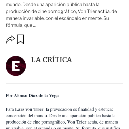
mundo. Desde una aparición pública hasta la
producción de cine pornográfico, Von Trier actúa, de
manera invariable, con el escándalo en mente. Su
fórmula, que ...
O
G
u
p
a
c
r
i
d
LA CRÍTICA
o
a
n
r
e
s
d
e
c
Por Alonso Díaz de la Vega
o
m
p
Lars von Trier
Para
, la provocación es finalidad y estética:
a
concepción del mundo. Desde una aparición pública hasta la
r
Von Trier
producción de cine pornográfico,
actúa, de manera
t
invariable, con el escándalo en mente. Su fórmula, que justifica