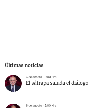
i
r
o
d
n
a
e
r
s
d
e
c
o
m
Últimas noticias
p
a
6 de agosto - 2:00 Hrs
r
El sátrapa saluda el diálogo
t
i
r
6 de agosto - 2:00 Hrs