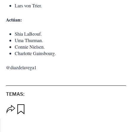
Lars von Trier.
Actúan:
Shia LaBeouf.
Uma Thurman.
Connie Nielsen.
Charlotte Gainsbourg.
@diazdelavega1
TEMAS:
O
G
p
u
c
a