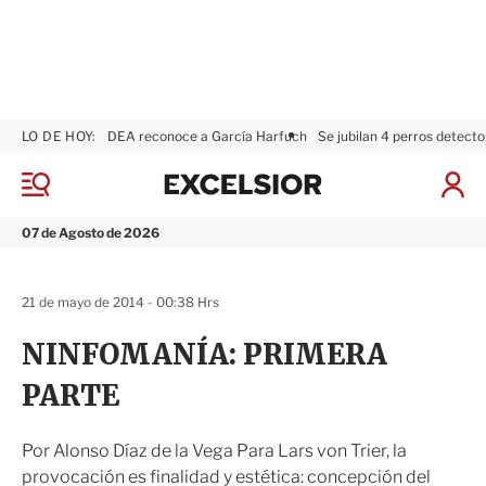
LO DE HOY:
DEA reconoce a García Harfuch
Se jubilan 4 perros detecto
E
x
M
I
c
e
n
n
e
i
07 de Agosto de 2026
ú
l
c
s
i
i
a
21 de mayo de 2014 - 00:38 Hrs
o
r
r
S
NINFOMANÍA: PRIMERA
e
s
PARTE
i
ó
n
Por Alonso Díaz de la Vega Para Lars von Trier, la
provocación es finalidad y estética: concepción del