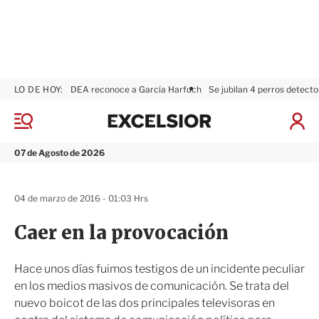
LO DE HOY:
DEA reconoce a García Harfuch
Se jubilan 4 perros detecto
E
x
M
I
c
e
n
n
e
i
07 de Agosto de 2026
ú
l
c
s
i
i
a
04 de marzo de 2016 - 01:03 Hrs
o
r
r
S
Caer en la provocación
e
s
i
Hace unos días fuimos testigos de un incidente peculiar
ó
en los medios masivos de comunicación. Se trata del
n
nuevo boicot de las dos principales televisoras en