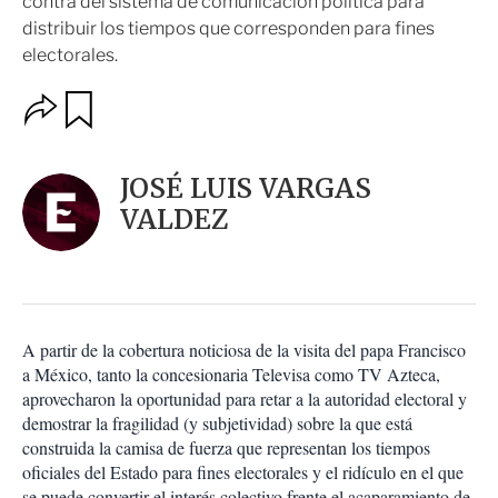
contra del sistema de comunicación política para
distribuir los tiempos que corresponden para fines
electorales.
O
G
u
p
a
c
r
i
d
JOSÉ LUIS VARGAS
o
a
n
VALDEZ
r
e
s
d
e
c
o
A partir de la cobertura noticiosa de la visita del papa Francisco
m
a México, tanto la concesionaria Televisa como TV Azteca,
p
a
aprovecharon la oportunidad para retar a la autoridad electoral y
r
demostrar la fragilidad (y subjetividad) sobre la que está
t
construida la camisa de fuerza que representan los tiempos
i
oficiales del Estado para fines electorales y el ridículo en el que
r
se puede convertir el interés colectivo frente el acaparamiento de