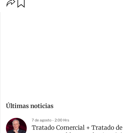
O
G
p
u
c
a
i
r
o
d
n
a
e
r
s
d
e
c
o
m
Últimas noticias
p
a
7 de agosto - 2:00 Hrs
r
Tratado Comercial + Tratado de