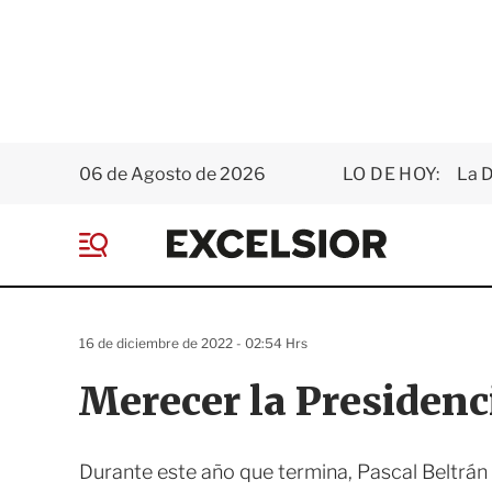
06 de Agosto de 2026
LO DE HOY:
La D
E
x
M
c
e
e
n
l
ú
s
16 de diciembre de 2022 - 02:54 Hrs
i
o
Merecer la Presidenc
r
Durante este año que termina, Pascal Beltrán