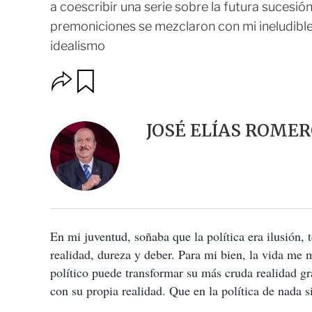
a coescribir una serie sobre la futura sucesión
premoniciones se mezclaron con mi ineludible
idealismo
O
G
u
p
a
c
r
i
d
JOSÉ ELÍAS ROMER
o
a
n
r
e
s
d
e
c
o
En mi juventud, soñaba que la política era ilusión, 
m
p
realidad, dureza y deber. Para mi bien, la vida me 
a
político puede transformar su más cruda realidad g
r
t
con su propia realidad. Que en la política de nada si
i