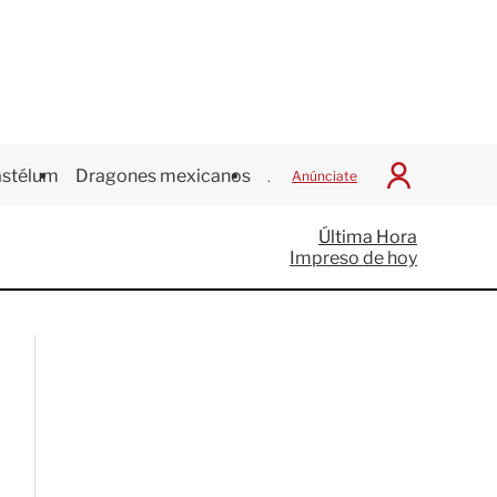
stélum
Dragones mexicanos
Juegos Centroamericanos
Anúnciate
I
n
i
Última Hora
c
Impreso de hoy
i
a
r
S
e
s
i
ó
n