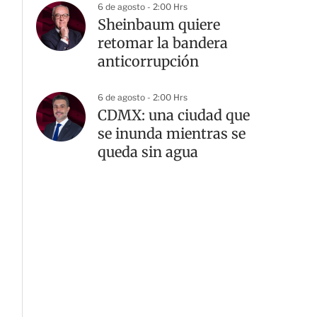
6 de agosto - 2:00 Hrs
Sheinbaum quiere
retomar la bandera
anticorrupción
6 de agosto - 2:00 Hrs
CDMX: una ciudad que
se inunda mientras se
queda sin agua
G