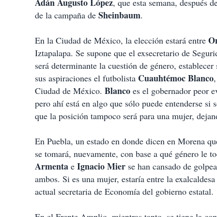
Adán Augusto López
, que esta semana, después d
Sheinbaum
de la campaña de
.
O
En la Ciudad de México, la elección estará entre
Iztapalapa. Se supone que el exsecretario de Segur
será determinante la cuestión de género, establecer
Cuauhtémoc Blanco
sus aspiraciones el futbolista
Blanco
Ciudad de México.
es el gobernador peor ev
pero ahí está en algo que sólo puede entenderse si 
que la posición tampoco será para una mujer, dejan
En Puebla, un estado en donde dicen en Morena que s
se tomará, nuevamente, con base a qué género le to
Armenta
Ignacio Mier
e
se han cansado de golpear
ambos. Si es una mujer, estaría entre la exalcaldes
actual secretaria de Economía del gobierno estatal.
En el Frente Amplio, mientras tanto, se tiene la con