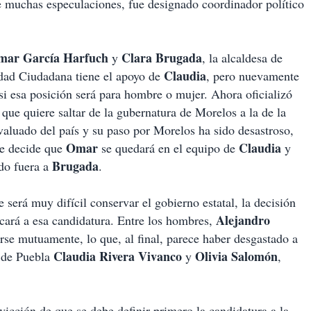
e muchas especulaciones, fue designado coordinador político
mar García Harfuch
Clara Brugada
y
, la alcaldesa de
Claudia
idad Ciudadana tiene el apoyo de
, pero nuevamente
 si esa posición será para hombre o mujer. Ahora oficializó
, que quiere saltar de la gubernatura de Morelos a la de la
aluado del país y su paso por Morelos ha sido desastroso,
Omar
Claudia
se decide que
se quedará en el equipo de
y
Brugada
do fuera a
.
erá muy difícil conservar el gobierno estatal, la decisión
Alejandro
cará a esa candidatura. Entre los hombres,
se mutuamente, lo que, al final, parece haber desgastado a
Claudia Rivera Vivanco
Olivia Salomón
a de Puebla
y
,
vicción de que se debe definir primero la candidatura a la