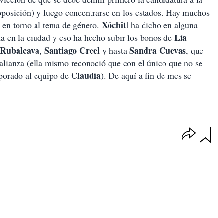
 oposición) y luego concentrarse en los estados. Hay muchos
Xóchitl
 en torno al tema de género.
ha dicho en alguna
Lía
a en la ciudad y eso ha hecho subir los bonos de
 Rubalcava
Santiago Creel
Sandra Cuevas
,
y hasta
, que
alianza (ella mismo reconoció que con el único que no se
Claudia
orporado al equipo de
). De aquí a fin de mes se
O
p
u
c
a
i
r
o
d
n
a
e
r