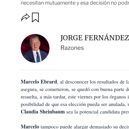
necesitan mutuamente y esa decisión no po
O
G
u
p
a
c
r
i
d
JORGE FERNÁNDE
o
a
n
r
Razones
e
s
d
e
c
o
Marcelo Ebrard
m
, al desconocer los resultados de 
p
asegura, se cometieron, se quedó con buena parte d
a
resuelta, a más tardar, este viernes por los órganos 
r
t
posibilidad de que esa elección pueda ser anulada,
i
Claudia Sheinbaum
sea la potencial candidata pres
r
Marcelo
tampoco puede alargar demasiado su decisió