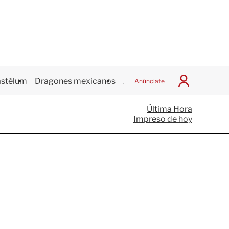
stélum
Dragones mexicanos
Juegos Centroamericanos
Anúnciate
I
n
i
Última Hora
c
Impreso de hoy
i
a
r
S
e
s
i
ó
n