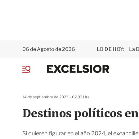
06 de Agosto de 2026
LO DE HOY:
La D
E
x
M
c
e
e
n
l
ú
s
14 de septiembre de 2023 - 02:02 Hrs
i
o
Destinos políticos en
r
Si quieren figurar en el año 2024, el excanci