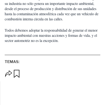
su industria no sólo genera un importante impacto ambiental,
desde el proceso de producción y distribución de sus unidades
hasta la contaminación atmosférica cada vez que un vehículo de
combustión interna circula en las calles.
Todos debemos adoptar la responsabilidad de generar el menor
impacto ambiental con nuestras acciones y formas de vida, y el
sector automotriz no es la excepción.
TEMAS:
O
G
p
u
c
a
i
r
o
d