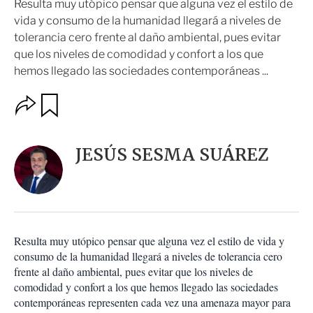
Resulta muy utópico pensar que alguna vez el estilo de
vida y consumo de la humanidad llegará a niveles de
tolerancia cero frente al daño ambiental, pues evitar
que los niveles de comodidad y confort a los que
hemos llegado las sociedades contemporáneas ...
O
G
u
p
a
c
r
i
d
JESÚS SESMA SUÁREZ
o
a
n
r
e
s
d
e
c
Resulta muy utópico pensar que alguna vez el estilo de vida y
o
consumo de la humanidad llegará a niveles de tolerancia cero
m
frente al daño ambiental, pues evitar que los niveles de
p
a
comodidad y confort a los que hemos llegado las sociedades
r
contemporáneas representen cada vez una amenaza mayor para
t