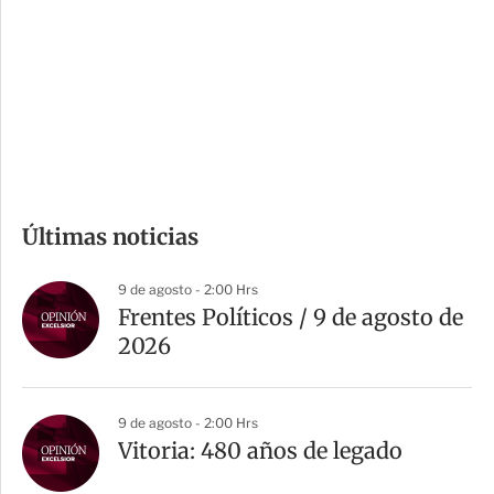
n
a
e
r
s
d
e
c
o
m
Últimas noticias
p
a
9 de agosto - 2:00 Hrs
r
Frentes Políticos / 9 de agosto de
t
2026
i
r
9 de agosto - 2:00 Hrs
Vitoria: 480 años de legado