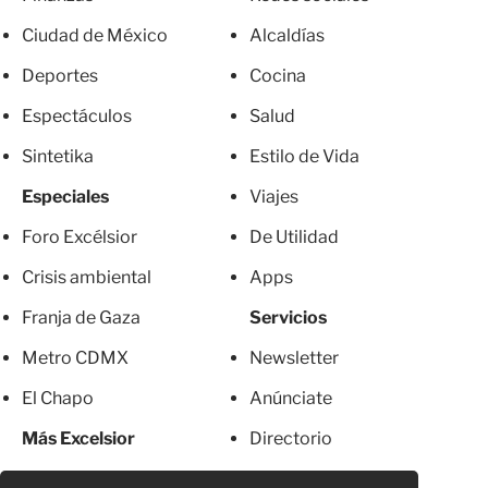
Ciudad de México
Alcaldías
Deportes
Cocina
Espectáculos
Salud
Sintetika
Estilo de Vida
Especiales
Viajes
Foro Excélsior
De Utilidad
Crisis ambiental
Apps
Franja de Gaza
Servicios
Metro CDMX
Newsletter
El Chapo
Anúnciate
Más Excelsior
Directorio
Mujeres
Suscripciones