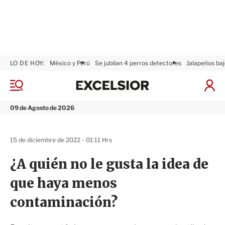
LO DE HOY:
México y Perú
Se jubilan 4 perros detectores
Jalapeños baj
E
x
M
I
c
e
n
n
e
i
09 de Agosto de 2026
ú
l
c
s
i
i
a
15 de diciembre de 2022 - 01:11 Hrs
o
r
r
S
¿A quién no le gusta la idea de
e
s
que haya menos
i
ó
contaminación?
n