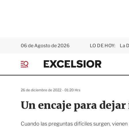
06 de Agosto de 2026
LO DE HOY:
La D
E
x
M
c
e
e
n
l
ú
s
26 de diciembre de 2022 - 01:20 Hrs
i
o
Un encaje para dejar 
r
Cuando las preguntas difíciles surgen, vienen 