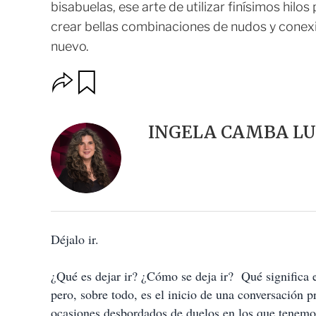
bisabuelas, ese arte de utilizar finísimos hilos
crear bellas combinaciones de nudos y conexi
nuevo.
O
G
u
p
a
c
r
i
d
INGELA CAMBA L
o
a
n
r
e
s
d
e
c
o
Déjalo ir.
m
p
a
¿Qué es dejar ir? ¿Cómo se deja ir? Qué significa e
r
t
pero, sobre todo, es el inicio de una conversación
i
ocasiones desbordados de duelos en los que tenemos