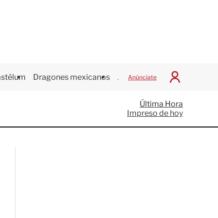
stélum
Dragones mexicanos
Juegos Centroamericanos
Anúnciate
I
n
i
Última Hora
c
Impreso de hoy
i
a
r
S
e
s
i
ó
n