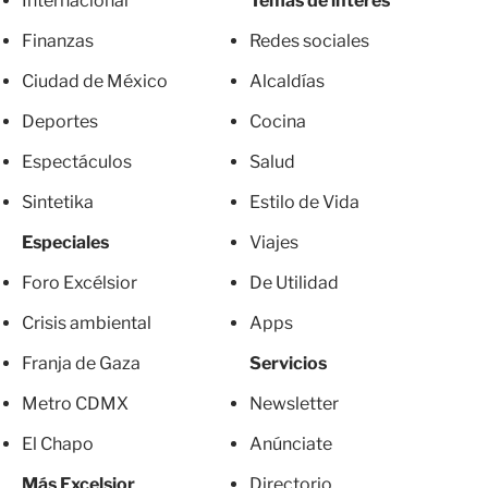
Internacional
Temas de interés
Finanzas
Redes sociales
Ciudad de México
Alcaldías
Deportes
Cocina
Espectáculos
Salud
Sintetika
Estilo de Vida
Especiales
Viajes
Foro Excélsior
De Utilidad
Crisis ambiental
Apps
Franja de Gaza
Servicios
Metro CDMX
Newsletter
El Chapo
Anúnciate
Más Excelsior
Directorio