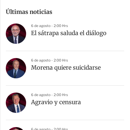
m
Últimas noticias
p
a
6 de agosto - 2:00 Hrs
r
El sátrapa saluda el diálogo
t
i
r
6 de agosto - 2:00 Hrs
Morena quiere suicidarse
6 de agosto - 2:00 Hrs
Agravio y censura
6 de agosto - 2:00 Hrs