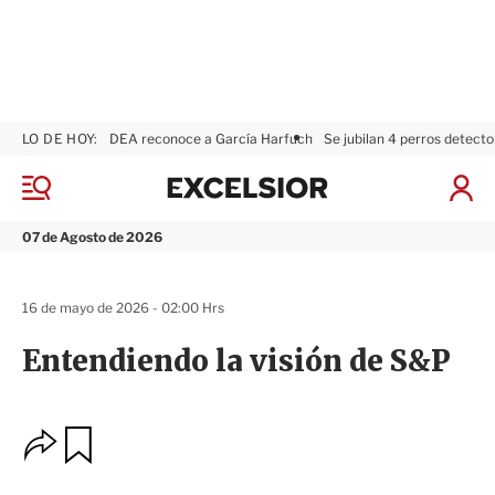
LO DE HOY:
DEA reconoce a García Harfuch
Se jubilan 4 perros detecto
E
x
M
I
c
e
n
n
e
i
07 de Agosto de 2026
ú
l
c
s
i
i
a
16 de mayo de 2026 - 02:00 Hrs
o
r
r
S
Entendiendo la visión de S&P
e
s
i
ó
O
G
n
u
p
a
c
r