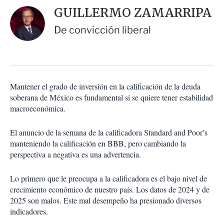
i
d
GUILLERMO ZAMARRIPA
o
a
n
r
De convicción liberal
e
s
d
e
c
o
Mantener el grado de inversión en la calificación de la deuda
m
soberana de México es fundamental si se quiere tener estabilidad
p
a
macroeconómica.
r
t
El anuncio de la semana de la calificadora Standard and Poor’s
i
manteniendo la calificación en BBB, pero cambiando la
r
perspectiva a negativa es una advertencia.
Lo primero que le preocupa a la calificadora es el bajo nivel de
crecimiento económico de nuestro país. Los datos de 2024 y de
2025 son malos. Este mal desempeño ha presionado diversos
indicadores.