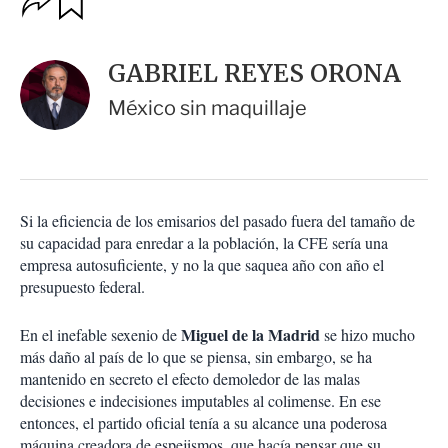
u
p
a
c
r
i
d
GABRIEL REYES ORONA
o
a
n
r
México sin maquillaje
e
s
d
e
c
o
Si la eficiencia de los emisarios del pasado fuera del tamaño de
m
su capacidad para enredar a la población, la CFE sería una
p
a
empresa autosuficiente, y no la que saquea año con año el
r
presupuesto federal.
t
i
Miguel de la Madrid
En el inefable sexenio de
se hizo mucho
r
más daño al país de lo que se piensa, sin embargo, se ha
mantenido en secreto el efecto demoledor de las malas
decisiones e indecisiones imputables al colimense. En ese
entonces, el partido oficial tenía a su alcance una poderosa
máquina creadora de espejismos, que hacía pensar que su