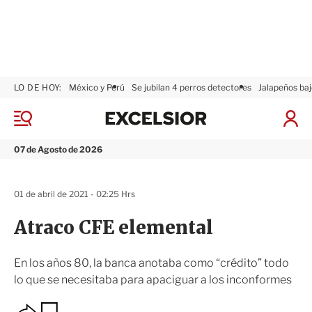
LO DE HOY:
México y Perú
Se jubilan 4 perros detectores
Jalapeños baj
E
x
M
I
c
e
n
n
e
i
07 de Agosto de 2026
ú
l
c
s
i
i
a
01 de abril de 2021 - 02:25 Hrs
o
r
r
S
Atraco CFE elemental
e
s
i
En los años 80, la banca anotaba como “crédito” todo
ó
lo que se necesitaba para apaciguar a los inconformes
n
O
G