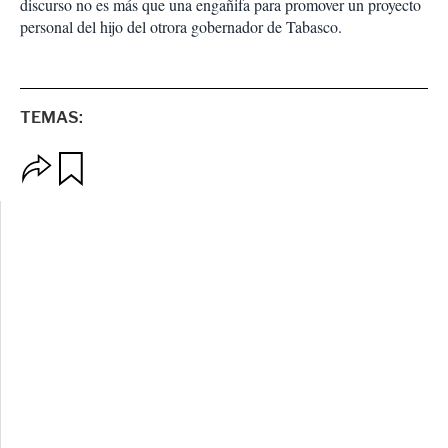
discurso no es más que una engañifa para promover un proyecto
personal del hijo del otrora gobernador de Tabasco.
TEMAS:
O
G
p
u
c
a
i
r
o
d
n
a
e
r
s
d
e
c