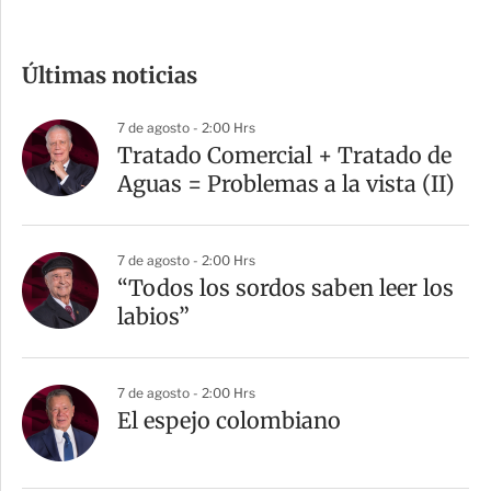
o
m
Últimas noticias
p
a
7 de agosto - 2:00 Hrs
r
Tratado Comercial + Tratado de
t
Aguas = Problemas a la vista (II)
i
r
7 de agosto - 2:00 Hrs
“Todos los sordos saben leer los
labios”
7 de agosto - 2:00 Hrs
El espejo colombiano