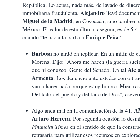
i
República. Lo acusa, nada más, de lavado de dinero,
r
Alejandro
inmobiliaria fraudulenta.
llevó document
Miguel de la Madrid
, en Coyoacán, sino también
México. El valor de esta última, asegura, es de 5.4 
Enrique Peña
cuando “le hacía la barba a
”.
Barbosa
no tardó en replicar. En un mitin de c
Morena. Dijo: “Ahora me hacen (la guerra suci
Alej
que ni conozco. Gente del Senado. Un tal
Armenta
. Los denuncio ante ustedes como tra
van a hacer nada porque estoy limpio. Mientras 
Del lado del pueblo y del lado de Dios", asever
A
Algo anda mal en la comunicación de la 4T.
Arturo Herrera
. Por segunda ocasión lo desmi
Financial Times
en el sentido de que la constru
retrasaría para utilizar esos recursos en explor