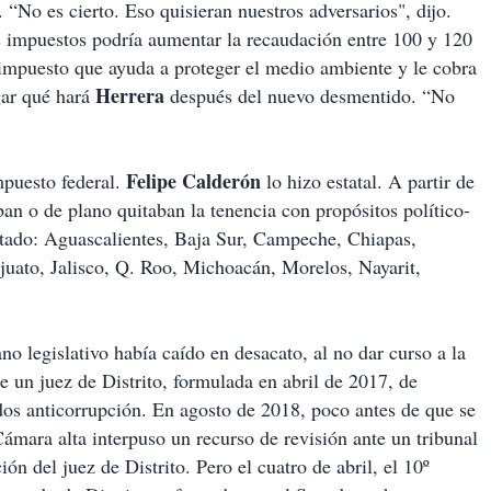
. “No es cierto. Eso quisieran nuestros adversarios", dijo.
s impuestos podría aumentar la recaudación entre 100 y 120
impuesto que ayuda a proteger el medio ambiente y le cobra
Herrera
gar qué hará
después del nuevo desmentido. “No
Felipe Calderón
mpuesto federal.
lo hizo estatal. A partir de
ban o de plano quitaban la tenencia con propósitos político-
uitado: Aguascalientes, Baja Sur, Campeche, Chiapas,
ato, Jalisco, Q. Roo, Michoacán, Morelos, Nayarit,
no legislativo había caído en desacato, al no dar curso a la
de un juez de Distrito, formulada en abril de 2017, de
dos anticorrupción. En agosto de 2018, poco antes de que se
a Cámara alta interpuso un recurso de revisión ante un tribunal
ón del juez de Distrito. Pero el cuatro de abril, el 10º