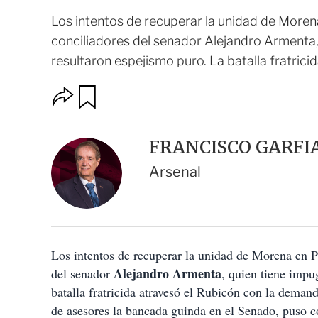
Los intentos de recuperar la unidad de Moren
conciliadores del senador Alejandro Armenta,
resultaron espejismo puro. La batalla fratrici
O
G
u
p
a
c
r
i
d
FRANCISCO GARFI
o
a
n
r
Arsenal
e
s
d
e
c
o
Los intentos de recuperar la unidad de Morena en P
m
p
Alejandro Armenta
del senador
, quien tiene impu
a
batalla fratricida atravesó el Rubicón con la dema
r
t
de asesores la bancada guinda en el Senado, puso c