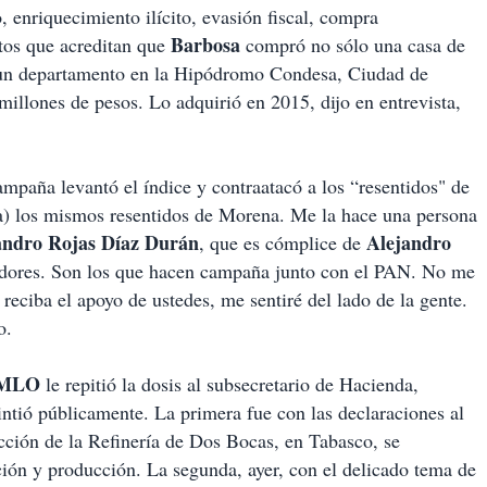
 enriquecimiento ilícito, evasión fiscal, compra
Barbosa
os que acreditan que
compró no sólo una casa de
 un departamento en la Hipódromo Condesa, Ciudad de
millones de pesos. Lo adquirió en 2015, dijo en entrevista,
ampaña levantó el índice y contraatacó a los “resentidos" de
a) los mismos resentidos de Morena. Me la hace una persona
andro Rojas Díaz Durán
Alejandro
, que es cómplice de
idores. Son los que hacen campaña junto con el PAN. No me
reciba el apoyo de ustedes, me sentiré del lado de la gente.
o.
MLO
le repitió la dosis al subsecretario de Hacienda,
ntió públicamente. La primera fue con las declaraciones al
cción de la Refinería de Dos Bocas, en Tabasco, se
ación y producción. La segunda, ayer, con el delicado tema de