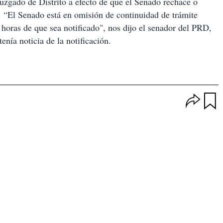
uzgado de Distrito a efecto de que el Senado rechace o
. “El Senado está en omisión de continuidad de trámite
4 horas de que sea notificado", nos dijo el senador del PRD,
enía noticia de la notificación.
O
p
u
c
a
i
r
o
d
n
a
e
r
s
d