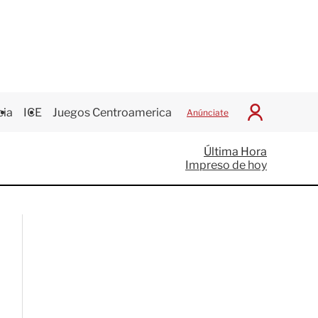
cia
ICE
Juegos Centroamericanos
Anúnciate
I
n
i
Última Hora
c
Impreso de hoy
i
a
r
S
e
s
i
ó
n