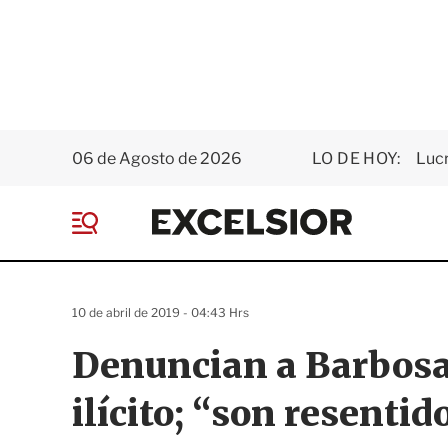
06 de Agosto de 2026
LO DE HOY:
Luc
E
x
M
c
e
e
n
l
ú
s
10 de abril de 2019 - 04:43 Hrs
i
o
Denuncian a Barbosa
r
ilícito; “son resenti