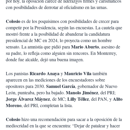
por hoy, la oposición carece de liderazgos firmes y carismáticos
con posibilidades de derrotar al oficialismo en las urnas.
Colosio
es de los poquísimos con posibilidades de crecer para
competir por la Presidencia, según las encuestas. La cautela que
mostró frente a la posibilidad de abanderar la candidatura
presidencial de MC en 2024, lo proyecta como un hombre
Mario Aburto
sensato. La amnistía que pidió para
, asesino de
su padre, lo refleja como alguien sin rencores. En Monterrey,
donde fue alcalde, dejó una buena imagen.
Ricardo Anaya
Mauricio Vila
Los panistas
y
también
aparecen en las mediciones de los encuestadores sobre
Samuel García
opositores para 2030.
, gobernador de Nuevo
Manolo Jiménez
León, punteaba, pero ha bajado.
, del PRI;
Jorge Álvarez Máynez
Lilly Téllez
Alito
, de MC;
, del PAN, y
Moreno
, del PRI, completan la lista.
Colosio
hizo una recomendación para sacar a la oposición de la
mediocridad en la que se encuentra: “Dejar de patalear y hacer