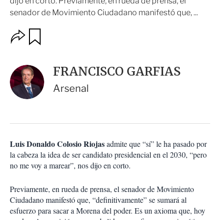
dijo en corto. Previamente, en rueda de prensa, el
senador de Movimiento Ciudadano manifestó que, ...
O
G
u
p
a
c
r
i
d
FRANCISCO GARFIAS
o
a
n
r
Arsenal
e
s
d
e
c
o
Luis Donaldo Colosio Riojas
admite que “sí” le ha pasado por
m
la cabeza la idea de ser candidato presidencial en el 2030, “pero
p
a
no me voy a marear”, nos dijo en corto.
r
t
Previamente, en rueda de prensa, el senador de Movimiento
i
Ciudadano manifestó que, “definitivamente” se sumará al
r
esfuerzo para sacar a Morena del poder. Es un axioma que, hoy