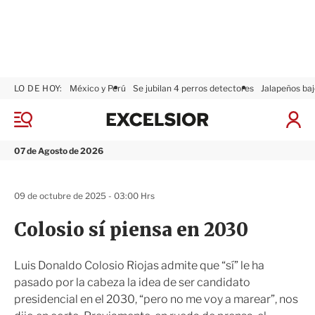
LO DE HOY:
México y Perú
Se jubilan 4 perros detectores
Jalapeños baj
E
x
M
I
c
e
n
n
e
i
07 de Agosto de 2026
ú
l
c
s
i
i
a
09 de octubre de 2025 - 03:00 Hrs
o
r
r
S
Colosio sí piensa en 2030
e
s
i
Luis Donaldo Colosio Riojas admite que “sí” le ha
ó
pasado por la cabeza la idea de ser candidato
n
presidencial en el 2030, “pero no me voy a marear”, nos