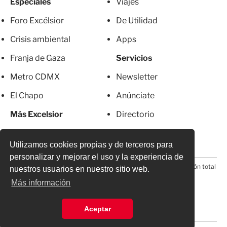
Especiales
Viajes
Foro Excélsior
De Utilidad
Crisis ambiental
Apps
Franja de Gaza
Servicios
Metro CDMX
Newsletter
El Chapo
Anúnciate
Más Excelsior
Directorio
Mujeres
Suscripciones
Utilizamos cookies propias y de terceros para
personalizar y mejorar el uso y la experiencia de
© 2026 Todos los derechos reservados. Prohibida la reproducción total
nuestros usuarios en nuestro sitio web.
o parcial, incluyendo cualquier medio electrónico*
Más información
Aceptar