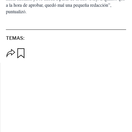
a la hora de aprobar, quedó mal una pequeña redacción”,
puntualizó.
TEMAS:
O
G
p
u
c
a
i
r
o
d
n
a
e
r
s
d
e