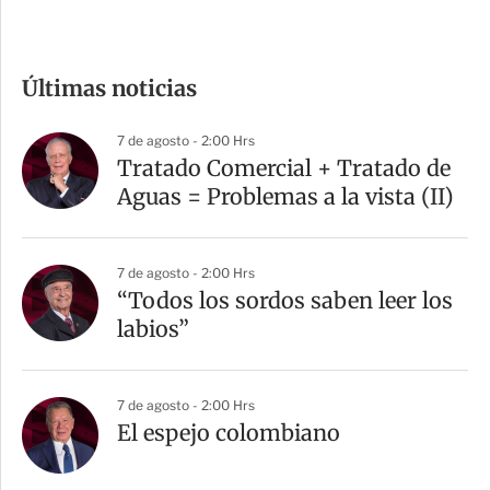
c
o
m
Últimas noticias
p
a
7 de agosto - 2:00 Hrs
r
Tratado Comercial + Tratado de
t
Aguas = Problemas a la vista (II)
i
r
7 de agosto - 2:00 Hrs
“Todos los sordos saben leer los
labios”
7 de agosto - 2:00 Hrs
El espejo colombiano