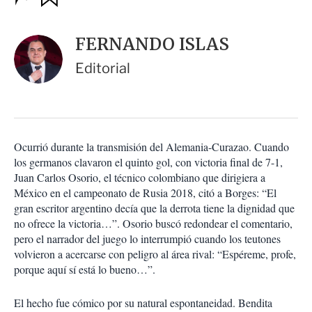
u
p
a
c
r
i
d
FERNANDO ISLAS
o
a
n
r
Editorial
e
s
d
e
c
o
Ocurrió durante la transmisión del Alemania-Curazao. Cuando
m
los germanos clavaron el quinto gol, con victoria final de 7-1,
p
a
Juan Carlos Osorio, el técnico colombiano que dirigiera a
r
México en el campeonato de Rusia 2018, citó a Borges: “El
t
gran escritor argentino decía que la derrota tiene la dignidad que
i
no ofrece la victoria…”. Osorio buscó redondear el comentario,
r
pero el narrador del juego lo interrumpió cuando los teutones
volvieron a acercarse con peligro al área rival: “Espéreme, profe,
porque aquí sí está lo bueno…”.
El hecho fue cómico por su natural espontaneidad. Bendita