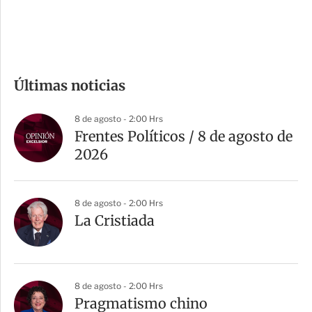
e
c
o
m
Últimas noticias
p
a
8 de agosto - 2:00 Hrs
r
Frentes Políticos / 8 de agosto de
t
2026
i
r
8 de agosto - 2:00 Hrs
La Cristiada
8 de agosto - 2:00 Hrs
Pragmatismo chino