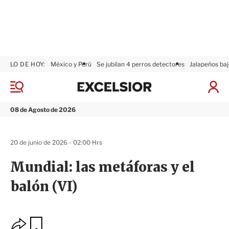
LO DE HOY:
México y Perú
Se jubilan 4 perros detectores
Jalapeños baj
E
x
M
I
c
e
n
n
e
i
08 de Agosto de 2026
ú
l
c
s
i
i
a
20 de junio de 2026 - 02:00 Hrs
o
r
r
S
Mundial: las metáforas y el
e
s
balón (VI)
i
ó
n
O
G