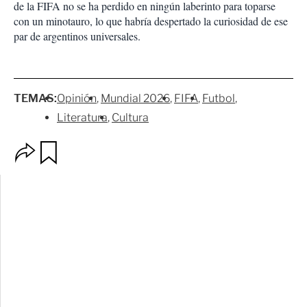
de la FIFA no se ha perdido en ningún laberinto para toparse
con un minotauro, lo que habría despertado la curiosidad de ese
par de argentinos universales.
TEMAS:
Opinión
Mundial 2026
FIFA
Futbol
Literatura
Cultura
O
G
p
u
c
a
i
r
o
d
n
a
e
r
s
d