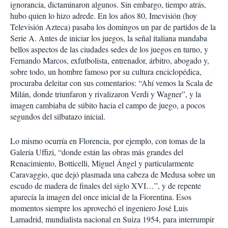
ignorancia, dictaminaron algunos. Sin embargo, tiempo atrás,
hubo quien lo hizo adrede. En los años 80, Imevisión (hoy
Televisión Azteca) pasaba los domingos un par de partidos de la
Serie A. Antes de iniciar los juegos, la señal italiana mandaba
bellos aspectos de las ciudades sedes de los juegos en turno, y
Fernando Marcos, exfutbolista, entrenador, árbitro, abogado y,
sobre todo, un hombre famoso por su cultura enciclopédica,
procuraba deleitar con sus comentarios: “Ahí vemos la Scala de
Milán, donde triunfaron y rivalizaron Verdi y Wagner”, y la
imagen cambiaba de súbito hacia el campo de juego, a pocos
segundos del silbatazo inicial.
Lo mismo ocurría en Florencia, por ejemplo, con tomas de la
Galería Uffizi, “donde están las obras más grandes del
Renacimiento, Botticelli, Miguel Ángel y particularmente
Caravaggio, que dejó plasmada una cabeza de Medusa sobre un
escudo de madera de finales del siglo XVI…”, y de repente
aparecía la imagen del once inicial de la Fiorentina. Esos
momentos siempre los aprovechó el ingeniero José Luis
Lamadrid, mundialista nacional en Suiza 1954, para interrumpir