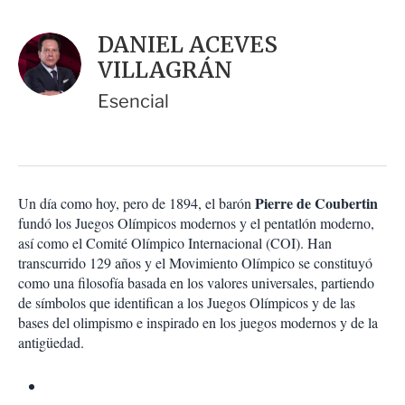
a
c
r
i
d
DANIEL ACEVES
o
a
n
VILLAGRÁN
r
e
s
Esencial
d
e
c
o
m
p
Pierre de Coubertin
Un día como hoy, pero de 1894, el barón
a
fundó los Juegos Olímpicos modernos y el pentatlón moderno,
r
así como el Comité Olímpico Internacional (COI). Han
t
transcurrido 129 años y el Movimiento Olímpico se constituyó
i
como una filosofía basada en los valores universales, partiendo
r
de símbolos que identifican a los Juegos Olímpicos y de las
bases del olimpismo e inspirado en los juegos modernos y de la
antigüedad.