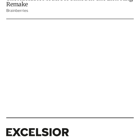
Excelsior
Excelsior