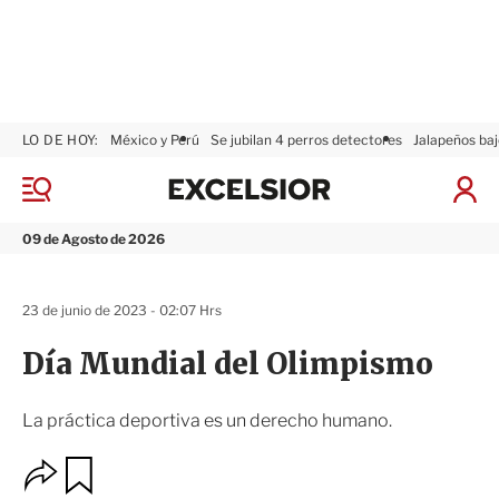
LO DE HOY:
México y Perú
Se jubilan 4 perros detectores
Jalapeños baj
E
x
M
I
c
e
n
n
e
i
09 de Agosto de 2026
ú
l
c
s
i
i
a
23 de junio de 2023 - 02:07 Hrs
o
r
r
S
Día Mundial del Olimpismo
e
s
i
La práctica deportiva es un derecho humano.
ó
n
O
G
u
p