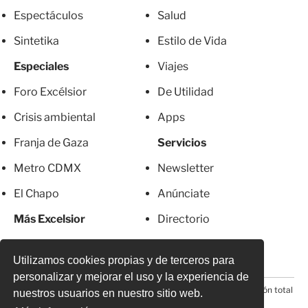
Espectáculos
Salud
Sintetika
Estilo de Vida
Especiales
Viajes
Foro Excélsior
De Utilidad
Crisis ambiental
Apps
Franja de Gaza
Servicios
Metro CDMX
Newsletter
El Chapo
Anúnciate
Más Excelsior
Directorio
Mujeres
Suscripciones
Utilizamos cookies propias y de terceros para
personalizar y mejorar el uso y la experiencia de
© 2026 Todos los derechos reservados. Prohibida la reproducción total
nuestros usuarios en nuestro sitio web.
o parcial, incluyendo cualquier medio electrónico*