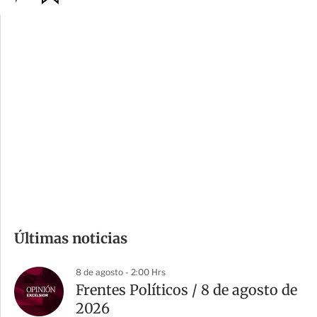
p
u
c
a
i
r
o
d
n
a
e
r
s
d
e
c
o
m
Últimas noticias
p
a
8 de agosto - 2:00 Hrs
r
Frentes Políticos / 8 de agosto de
t
2026