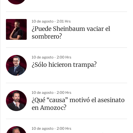
t
i
r
10 de agosto - 2:01 Hrs
¿Puede Sheinbaum vaciar el
sombrero?
10 de agosto - 2:00 Hrs
¿Sólo hicieron trampa?
10 de agosto - 2:00 Hrs
¿Qué “causa” motivó el asesinato
en Amozoc?
10 de agosto - 2:00 Hrs