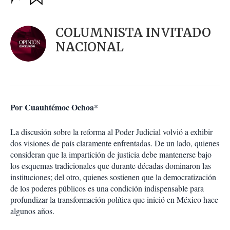
u
p
a
c
r
i
d
COLUMNISTA INVITADO
o
a
n
NACIONAL
r
e
s
d
e
c
o
Por Cuauhtémoc Ochoa*
m
p
a
La discusión sobre la reforma al Poder Judicial volvió a exhibir
r
dos visiones de país claramente enfrentadas. De un lado, quienes
t
consideran que la impartición de justicia debe mantenerse bajo
i
los esquemas tradicionales que durante décadas dominaron las
r
instituciones; del otro, quienes sostienen que la democratización
de los poderes públicos es una condición indispensable para
profundizar la transformación política que inició en México hace
algunos años.