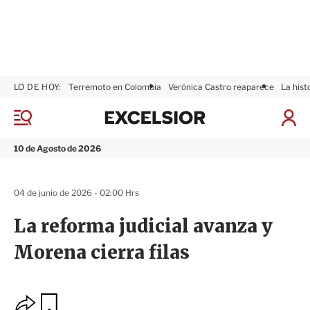
LO DE HOY:
Terremoto en Colombia
Verónica Castro reaparece
La hist
E
x
M
I
c
e
n
n
e
i
10 de Agosto de 2026
ú
l
c
s
i
i
a
04 de junio de 2026 - 02:00 Hrs
o
r
r
S
La reforma judicial avanza y
e
s
Morena cierra filas
i
ó
n
O
G