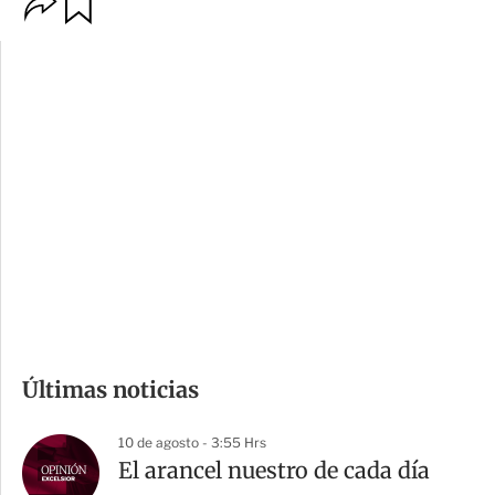
O
G
p
u
c
a
i
r
o
d
n
a
e
r
s
d
e
c
o
m
Últimas noticias
p
a
10 de agosto - 3:55 Hrs
r
El arancel nuestro de cada día