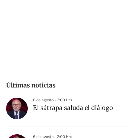
i
r
o
d
n
a
e
r
s
d
e
c
o
m
Últimas noticias
p
a
6 de agosto - 2:00 Hrs
r
El sátrapa saluda el diálogo
t
i
r
6 de agosto - 2:00 Hrs