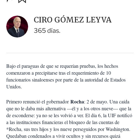
u
p
a
c
r
i
d
CIRO GÓMEZ LEYVA
o
a
n
r
365 días.
e
s
d
e
c
o
Bajo el paraguas de que se requerían pruebas, los hechos
m
comenzaron a precipitarse tras el requerimiento de 10
p
a
funcionarios sinaloenses por parte de la autoridad de Estados
r
Unidos.
t
i
Rocha
Primero renunció el gobernador
: 2 de mayo. Una caída
r
que no le daba más alternativa —él y a los otros nueve— que la
de esconderse: ya no se les volvió a ver. El día 6, la UIF notificó
a las instituciones financieras el bloqueo de las cuentas de
*Rocha, sus tres hijos y los nueve perseguidos por Washington.
Quedaban condenados a vivir ocultos y sin recursos quizá