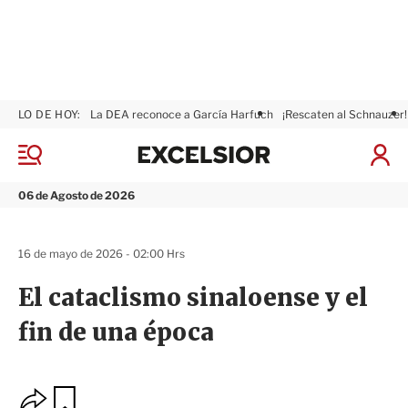
LO DE HOY:
La DEA reconoce a García Harfuch
¡Rescaten al Schnauzer!
E
x
M
I
c
e
n
n
e
i
06 de Agosto de 2026
ú
l
c
s
i
i
a
16 de mayo de 2026 - 02:00 Hrs
o
r
r
S
El cataclismo sinaloense y el
e
s
fin de una época
i
ó
n
O
G