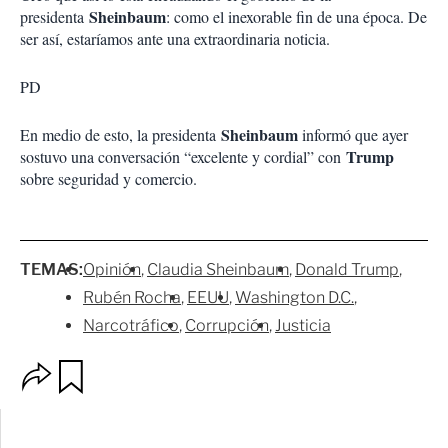
Sheinbaum
presidenta
: como el inexorable fin de una época. De
ser así, estaríamos ante una extraordinaria noticia.
PD
Sheinbaum
En medio de esto, la presidenta
informó que ayer
Trump
sostuvo una conversación “excelente y cordial” con
sobre seguridad y comercio.
TEMAS:
Opinión
Claudia Sheinbaum
Donald Trump
Rubén Rocha
EEUU
Washington D.C.
Narcotráfico
Corrupción
Justicia
O
G
p
u
c
a