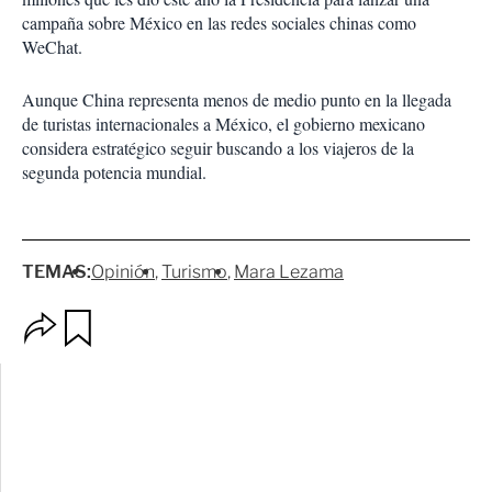
campaña sobre México en las redes sociales chinas como
WeChat.
Aunque China representa menos de medio punto en la llegada
de turistas internacionales a México, el gobierno mexicano
considera estratégico seguir buscando a los viajeros de la
segunda potencia mundial.
TEMAS:
Opinión
Turismo
Mara Lezama
O
G
p
u
c
a
i
r
o
d
n
a