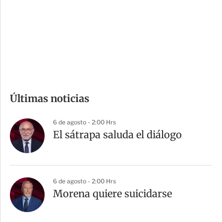
e
r
s
d
e
c
o
m
Últimas noticias
p
a
6 de agosto - 2:00 Hrs
r
El sátrapa saluda el diálogo
t
i
r
6 de agosto - 2:00 Hrs
Morena quiere suicidarse