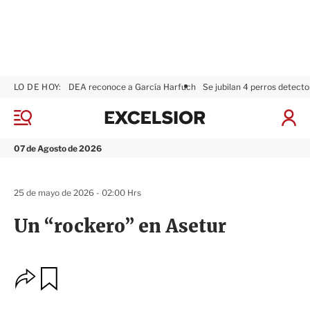
LO DE HOY:
DEA reconoce a García Harfuch
Se jubilan 4 perros detecto
E
x
M
I
c
e
n
n
e
i
07 de Agosto de 2026
ú
l
c
s
i
i
a
25 de mayo de 2026 - 02:00 Hrs
o
r
r
S
Un “rockero” en Asetur
e
s
i
ó
O
G
n
u
p
a
c
r