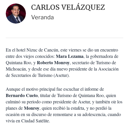
i
d
CARLOS VELÁZQUEZ
o
a
n
r
Veranda
e
s
d
e
c
o
En el hotel Nizuc de Cancún, este viernes se dio un encuentro
m
Mara Lezama
entre dos viejos conocidos:
p
, la gobernadora de
a
Roberto Monroy
Quintana Roo, y
, secretario de Turismo de
r
Michoacán, y desde ese día nuevo presidente de la Asociación
t
de Secretarios de Turismo (Asetur).
i
r
Aunque el motivo principal fue escuchar el informe de
Bernardo Cueto
, titular de Turismo de Quintana Roo, quien
culminó su periodo como presidente de Asetur, y también oir los
Monroy
planes de
, quien recibió la estafeta, y no perdió la
ocasión en su discurso de remontarse a su adolescencia, cuando
vivía en Ciudad Satélite.