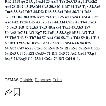
Rh7 23.f4 g6 24.Cg3 exf4 25.Axf4 Te8 26.Cf3 Ag7 27.Rh2
Ac4 28.Dd2 b5 29.Cd4 Ce5 30.Ab1 Cfd7 31.Tc3 Tg8 32.Ae3
Tae8 33.Ac2 Db7 34.Df2 Db8 35.Ac1 Db6 36.Td1 Dd8
37.Cf1 Df6 38.Dxf6 Axf6 39.Ce3 Cc5 40.Cxc4 Cxc4 41.Tf3
Axd4 42.Txd4 Ce5 43.Tc3 Tc8 44.Af4 Ccd7 45.Tb4 Txc3
46.bxc3 Tc8 47.Txb5 Txc3 48.Axa4 Txa3 49.Ab3 Ta7
50.Ae3 Tc7 51.Af4 Rg7 52.Ta5 g5 53.Ag3 h5 54.Af2 Tc3
55.Tb5 Td3 56.Tb7 h4 57.Aa4 Cf6 58.Tb4 Td2 59.Rg1 Te2
60.Rf1 Txf2+ 61.Rxf2 Cd3+ 62.Re3 Cxb4 63.Rd4 Rf8
64.Ab3 Cd7 65.e5 Cxe5 66.Re4 f6 67.Rf5 Re7 68.Re4 Cbd3
69.Re3 Cf4 70.Rf2 Ced3+ 71.Rf3 Cc5 72.Ac2 Cxd5 73.g4
hxg3 74.Rxg3 Cf4 75.h4 Ce2+ 76.Rf2 Cd4 0–1.
TEMAS:
Opinión
Deportes
Cuba
O
G
p
u
c
a