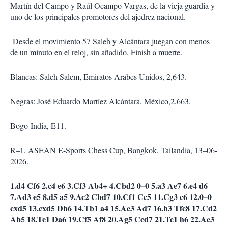
Martín del Campo y Raúl Ocampo Vargas, de la vieja guardia y
uno de los principales promotores del ajedrez nacional.
Desde el movimiento 57 Saleh y Alcántara juegan con menos
de un minuto en el reloj, sin añadido. Finish a muerte.
Blancas: Saleh Salem, Emiratos Arabes Unidos, 2,643.
Negras: José Eduardo Martíez Alcántara, México,2,663.
Bogo-India, E11.
R–1, ASEAN E-Sports Chess Cup, Bangkok, Tailandia, 13–06-
2026.
1.d4 Cf6 2.c4 e6 3.Cf3 Ab4+ 4.Cbd2 0–0 5.a3 Ae7 6.e4 d6
7.Ad3 e5 8.d5 a5 9.Ac2 Cbd7 10.Cf1 Cc5 11.Cg3 c6 12.0–0
cxd5 13.cxd5 Db6 14.Tb1 a4 15.Ae3 Ad7 16.h3 Tfc8 17.Cd2
Ab5 18.Te1 Da6 19.Cf5 Af8 20.Ag5 Ccd7 21.Tc1 h6 22.Ae3