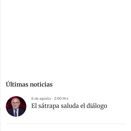
i
r
o
d
n
a
e
r
s
d
e
c
o
m
Últimas noticias
p
a
6 de agosto - 2:00 Hrs
r
El sátrapa saluda el diálogo
t
i
r