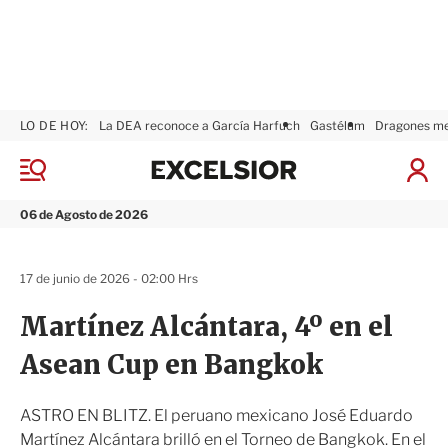
LO DE HOY:
La DEA reconoce a García Harfuch
Gastélum
Dragones m
E
x
M
I
c
e
n
n
e
i
06 de Agosto de 2026
ú
l
c
s
i
i
a
17 de junio de 2026 - 02:00 Hrs
o
r
r
S
Martínez Alcántara, 4º en el
e
s
Asean Cup en Bangkok
i
ó
n
ASTRO EN BLITZ. El peruano mexicano José Eduardo
Martínez Alcántara brilló en el Torneo de Bangkok. En el