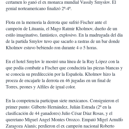
certamen lo ganó el ex monarca mundial Vassily Smyslov. El
genial norteamericano finalizó 2º-4º.
Flota en la memoria la derrota que sufrió Fischer ante el
campeón de Lituania, el Mago Ratmir Kholmov, dueño de un
estilo imaginativo, fantástico, explosivo. En la madrugada del día
de la partida Smylov tuvo que sacarlo a rastras de un bar donde
Kholmov estuvo bebiendo ron durante 4 o 5 horas.
En el hotel Smylov le mostró una línea de la Ruy López con la
que podía combatir a Fischer que conduciría las piezas blancas y
se conocía su predilección por la Española. Kholmov hizo la
proeza de encajarle la derrota en 46 jugadas en un final de
Torres, peones y Alfiles de igual color.
En la competencia participan siete mexicanos. Consiguieron el
primer punto: Gilberto Hernández, Julián Estrada (2º en la
clasificación de 44 ganadores) Julio César Díaz Rosas, y el
queretano Miguel Angel Montes Orozco. Empató Migel Arnulfo
Zaragoza Alanís; perdieron el ex campeón nacional Roberto