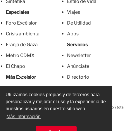
Sintetika
Estilo de Vida
Especiales
Viajes
Foro Excélsior
De Utilidad
Crisis ambiental
Apps
Franja de Gaza
Servicios
Metro CDMX
Newsletter
El Chapo
Anúnciate
Más Excelsior
Directorio
Mujeres
Suscripciones
Utilizamos cookies propias y de terceros para
personalizar y mejorar el uso y la experiencia de
© 2026 Todos los derechos reservados. Prohibida la reproducción total
nuestros usuarios en nuestro sitio web.
o parcial, incluyendo cualquier medio electrónico*
Más información