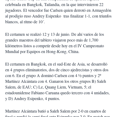
i
celebrada en Bangkok, Tailandia, en la que intervinieron 22
r
jugadores. El vencedor fue Carlsen quien derrotó en Armagedón
al prodigio ruso Andrey Esipenko tras finalizar 1-1, con triunfos
blancos, al ritmo de 10´.
El certamen se realizó 12 y 13 de junio. De ahí varios de los
grandes maestros del tablero viajaron poco más de 1,700
kilómetros listos a competir desde hoy en el IV Campeonato
Mundial por Equipos en Hong-Kong, China.
El certamen en Bangkok, en el sud-Este de Asia, se desarrolló
en 4 grupos eliminatorios, dos de cinco ajedrecistas y otros dos
con 6. En el grupo A dominó Carlsen con 4 ½ puntos y 2º
Martínez Alcántara con 4. Ganaron los otros grupos B) Saleh
Salem, de EAU; C) Le, Quang Liem, Vietnam, 5; el
estadounidense Fabiano Caruana quedo tercero con 4 unidades,
y D) Andrey Esipenko, 4 puntos.
Martínez Alcántara batió a Saleh Salem por 2-0 en cuartos de
final y perdió la semi final ante Esipenko por 2-0. En match por