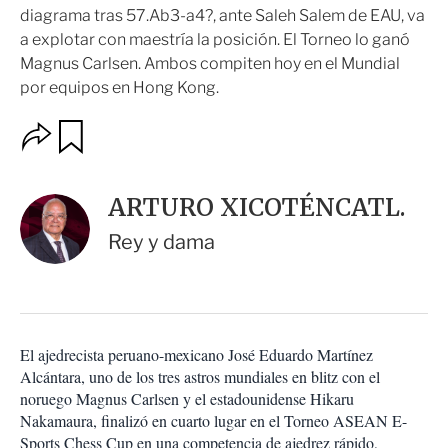
diagrama tras 57.Ab3-a4?, ante Saleh Salem de EAU, va
a explotar con maestría la posición. El Torneo lo ganó
Magnus Carlsen. Ambos compiten hoy en el Mundial
por equipos en Hong Kong.
O
G
u
p
a
c
r
i
d
ARTURO XICOTÉNCATL.
o
a
n
r
Rey y dama
e
s
d
e
c
o
El ajedrecista peruano-mexicano José Eduardo Martínez
m
Alcántara, uno de los tres astros mundiales en blitz con el
p
a
noruego Magnus Carlsen y el estadounidense Hikaru
r
Nakamaura, finalizó en cuarto lugar en el Torneo ASEAN E-
t
Sports Chess Cup en una competencia de ajedrez rápido,