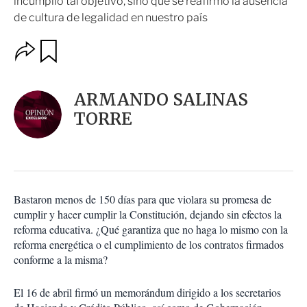
incumplió tal objetivo, sino que se reafirmó la ausencia
de cultura de legalidad en nuestro país
O
G
u
p
a
c
r
i
d
ARMANDO SALINAS
o
a
n
TORRE
r
e
s
d
e
c
o
Bastaron menos de 150 días para que violara su promesa de
m
cumplir y hacer cumplir la Constitución, dejando sin efectos la
p
a
reforma educativa. ¿Qué garantiza que no haga lo mismo con la
r
reforma energética o el cumplimiento de los contratos firmados
t
conforme a la misma?
i
r
El 16 de abril firmó un memorándum dirigido a los secretarios