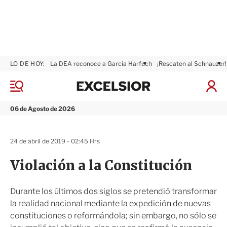
LO DE HOY:
La DEA reconoce a García Harfuch
¡Rescaten al Schnauzer!
E
x
M
I
c
e
n
n
e
i
06 de Agosto de 2026
ú
l
c
s
i
i
a
24 de abril de 2019 - 02:45 Hrs
o
r
r
S
Violación a la Constitución
e
s
i
Durante los últimos dos siglos se pretendió transformar
ó
la realidad nacional mediante la expedición de nuevas
n
constituciones o reformándola; sin embargo, no sólo se