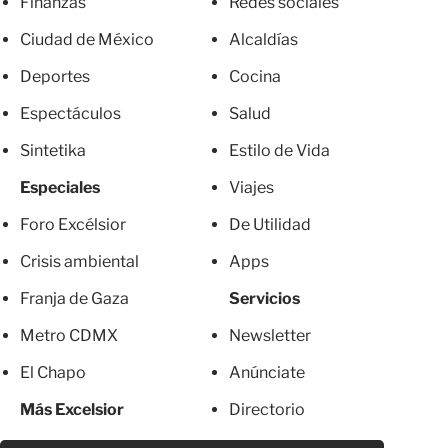
Finanzas
Redes sociales
Ciudad de México
Alcaldías
Deportes
Cocina
Espectáculos
Salud
Sintetika
Estilo de Vida
Especiales
Viajes
Foro Excélsior
De Utilidad
Crisis ambiental
Apps
Franja de Gaza
Servicios
Metro CDMX
Newsletter
El Chapo
Anúnciate
Más Excelsior
Directorio
Mujeres
Suscripciones