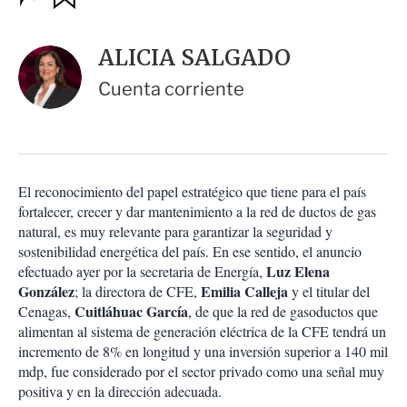
u
p
a
c
r
i
d
ALICIA SALGADO
o
a
n
r
Cuenta corriente
e
s
d
e
c
o
El reconocimiento del papel estratégico que tiene para el país
m
fortalecer, crecer y dar mantenimiento a la red de ductos de gas
p
a
natural, es muy relevante para garantizar la seguridad y
r
sostenibilidad energética del país. En ese sentido, el anuncio
t
Luz Elena
efectuado ayer por la secretaria de Energía,
i
González
Emilia Calleja
; la directora de CFE,
y el titular del
r
Cuitláhuac García
Cenagas,
, de que la red de gasoductos que
alimentan al sistema de generación eléctrica de la CFE tendrá un
incremento de 8% en longitud y una inversión superior a 140 mil
mdp, fue considerado por el sector privado como una señal muy
positiva y en la dirección adecuada.