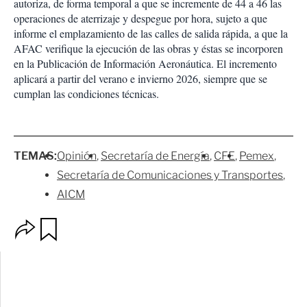
autoriza, de forma temporal a que se incremente de 44 a 46 las
operaciones de aterrizaje y despegue por hora, sujeto a que
informe el emplazamiento de las calles de salida rápida, a que la
AFAC verifique la ejecución de las obras y éstas se incorporen
en la Publicación de Información Aeronáutica. El incremento
aplicará a partir del verano e invierno 2026, siempre que se
cumplan las condiciones técnicas.
TEMAS:
Opinión
Secretaría de Energía
CFE
Pemex
Secretaría de Comunicaciones y Transportes
AICM
O
G
p
u
c
a
i
r
o
d