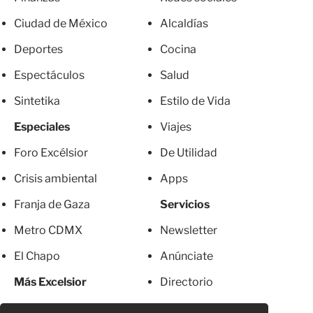
Ciudad de México
Alcaldías
Deportes
Cocina
Espectáculos
Salud
Sintetika
Estilo de Vida
Especiales
Viajes
Foro Excélsior
De Utilidad
Crisis ambiental
Apps
Franja de Gaza
Servicios
Metro CDMX
Newsletter
El Chapo
Anúnciate
Más Excelsior
Directorio
Mujeres
Suscripciones