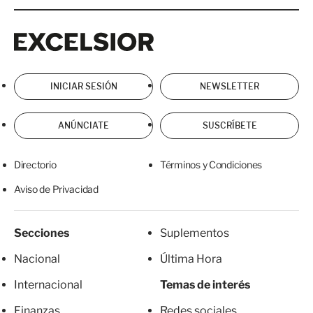
Excelsior
Excelsior
INICIAR SESIÓN
NEWSLETTER
ANÚNCIATE
SUSCRÍBETE
Directorio
Términos y Condiciones
Aviso de Privacidad
Secciones
Suplementos
Nacional
Última Hora
Internacional
Temas de interés
Finanzas
Redes sociales