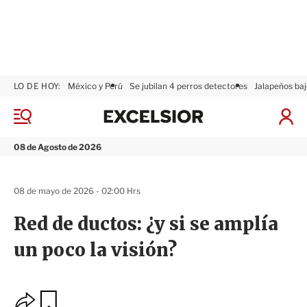
LO DE HOY:
México y Perú
Se jubilan 4 perros detectores
Jalapeños baj
E
x
M
I
c
e
n
n
e
i
08 de Agosto de 2026
ú
l
c
s
i
i
a
08 de mayo de 2026 - 02:00 Hrs
o
r
r
S
Red de ductos: ¿y si se amplía
e
s
un poco la visión?
i
ó
n
O
G