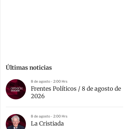
n
a
e
r
s
d
e
c
o
m
Últimas noticias
p
a
8 de agosto - 2:00 Hrs
r
Frentes Políticos / 8 de agosto de
t
2026
i
r
8 de agosto - 2:00 Hrs
La Cristiada