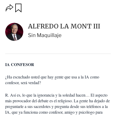
O
G
u
p
a
c
r
i
d
ALFREDO LA MONT III
o
a
n
r
Sin Maquillaje
e
s
d
e
c
o
IA CONFESOR
m
p
a
¿Ha escuchado usted que hay gente que usa a la IA como
r
confesor, será verdad?
t
i
r
R. Así es, lo que la ignorancia y la soledad hacen… El aspecto
más provocador del debate es el religioso. La gente ha dejado de
preguntarle a sus sacerdotes y pregunta desde sus teléfonos a la
IA, que ya funciona como confesor, amigo y psicólogo para