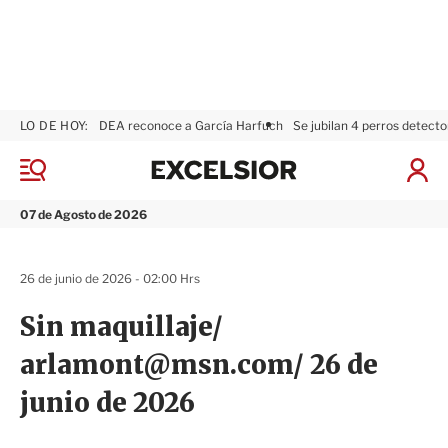
LO DE HOY:
DEA reconoce a García Harfuch
Se jubilan 4 perros detecto
E
x
M
I
c
e
n
n
e
i
07 de Agosto de 2026
ú
l
c
s
i
i
a
26 de junio de 2026 - 02:00 Hrs
o
r
r
S
Sin maquillaje/
e
s
arlamont@msn.com/ 26 de
i
ó
junio de 2026
n