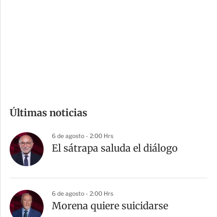
n
a
e
r
s
d
e
c
o
m
Últimas noticias
p
a
6 de agosto - 2:00 Hrs
r
El sátrapa saluda el diálogo
t
i
r
6 de agosto - 2:00 Hrs
Morena quiere suicidarse