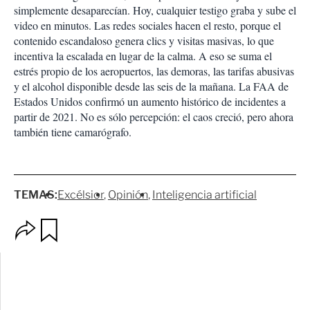
simplemente desaparecían. Hoy, cualquier testigo graba y sube el
video en minutos. Las redes sociales hacen el resto, porque el
contenido escandaloso genera clics y visitas masivas, lo que
incentiva la escalada en lugar de la calma. A eso se suma el
estrés propio de los aeropuertos, las demoras, las tarifas abusivas
y el alcohol disponible desde las seis de la mañana. La FAA de
Estados Unidos confirmó un aumento histórico de incidentes a
partir de 2021. No es sólo percepción: el caos creció, pero ahora
también tiene camarógrafo.
TEMAS:
Excélsior
Opinión
Inteligencia artificial
O
G
p
u
c
a
i
r
o
d