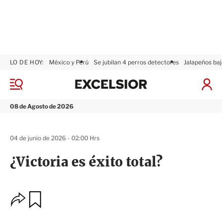
LO DE HOY:
México y Perú
Se jubilan 4 perros detectores
Jalapeños baj
E
x
M
I
c
e
n
n
e
i
08 de Agosto de 2026
ú
l
c
s
i
i
a
04 de junio de 2026 - 02:00 Hrs
o
r
r
S
¿Victoria es éxito total?
e
s
i
ó
O
G
n
u
p
a
c
r