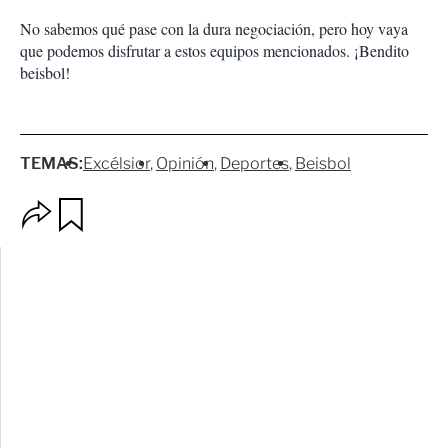
No sabemos qué pase con la dura negociación, pero hoy vaya
que podemos disfrutar a estos equipos mencionados. ¡Bendito
beisbol!
TEMAS:
Excélsior
Opinión
Deportes
Beisbol
O
G
p
u
c
a
i
r
o
d
n
a
e
r
s
d