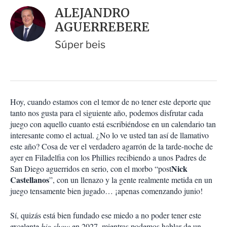
i
d
ALEJANDRO
o
a
n
AGUERREBERE
r
e
s
Súper beis
d
e
c
o
m
p
Hoy, cuando estamos con el temor de no tener este deporte que
a
tanto nos gusta para el siguiente año, podemos disfrutar cada
r
juego con aquello cuanto está escribiéndose en un calendario tan
t
interesante como el actual. ¿No lo ve usted tan así de llamativo
i
este año? Cosa de ver el verdadero agarrón de la tarde-noche de
r
ayer en Filadelfia con los Phillies recibiendo a unos Padres de
Nick
San Diego aguerridos en serio, con el morbo “post
Castellanos
”, con un llenazo y la gente realmente metida en un
juego tensamente bien jugado… ¡apenas comenzando junio!
Sí, quizás está bien fundado ese miedo a no poder tener este
excelente
big show
en 2027, mientras podemos hablar de un