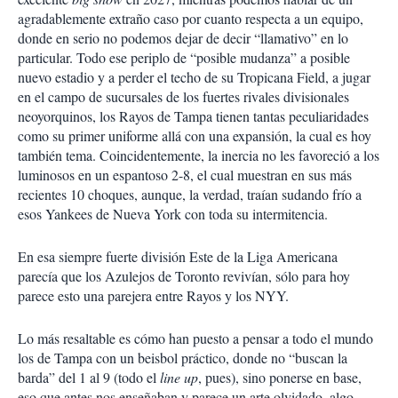
agradablemente extraño caso por cuanto respecta a un equipo,
donde en serio no podemos dejar de decir “llamativo” en lo
particular. Todo ese periplo de “posible mudanza” a posible
nuevo estadio y a perder el techo de su Tropicana Field, a jugar
en el campo de sucursales de los fuertes rivales divisionales
neoyorquinos, los Rayos de Tampa tienen tantas peculiaridades
como su primer uniforme allá con una expansión, la cual es hoy
también tema. Coincidentemente, la inercia no les favoreció a los
luminosos en un espantoso 2-8, el cual muestran en sus más
recientes 10 choques, aunque, la verdad, traían sudando frío a
esos Yankees de Nueva York con toda su intermitencia.
En esa siempre fuerte división Este de la Liga Americana
parecía que los Azulejos de Toronto revivían, sólo para hoy
parece esto una parejera entre Rayos y los NYY.
Lo más resaltable es cómo han puesto a pensar a todo el mundo
los de Tampa con un beisbol práctico, donde no “buscan la
barda” del 1 al 9 (todo el
line up
, pues), sino ponerse en base,
eso que antes nos enseñaban y parece un arte olvidado, algo