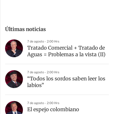
e
c
o
m
Últimas noticias
p
a
7 de agosto - 2:00 Hrs
r
Tratado Comercial + Tratado de
t
Aguas = Problemas a la vista (II)
i
r
7 de agosto - 2:00 Hrs
“Todos los sordos saben leer los
labios”
7 de agosto - 2:00 Hrs
El espejo colombiano