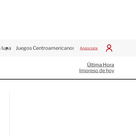
 lupa
Juegos Centroamericanos
Anúnciate
I
n
i
Última Hora
c
Impreso de hoy
i
a
r
S
e
s
i
ó
n