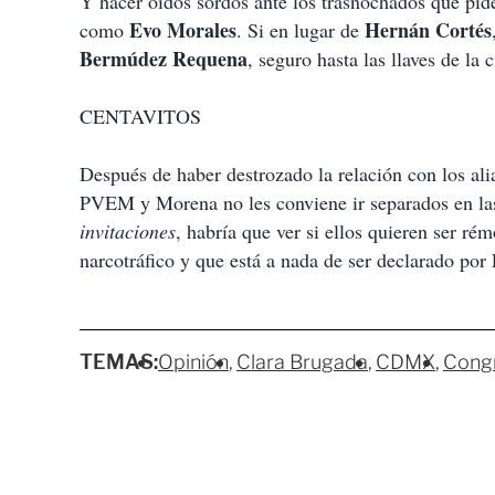
Y hacer oídos sordos ante los trasnochados que pide
Evo Morales
Hernán Cortés
como
. Si en lugar de
Bermúdez Requena
, seguro hasta las llaves de la
CENTAVITOS
Después de haber destrozado la relación con los ali
PVEM y Morena no les conviene ir separados en las
invitaciones
, habría que ver si ellos quieren ser r
narcotráfico y que está a nada de ser declarado por
TEMAS:
Opinión
Clara Brugada
CDMX
Congr