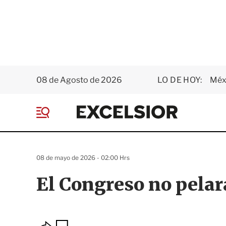
08 de Agosto de 2026
LO DE HOY:
Méxi
E
x
M
c
e
e
n
l
ú
s
08 de mayo de 2026 - 02:00 Hrs
i
o
El Congreso no pelar
r
O
G