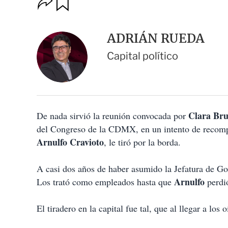
u
p
a
c
r
i
d
ADRIÁN RUEDA
o
a
n
r
Capital político
e
s
d
e
c
o
Clara Br
De nada sirvió la reunión convocada por
m
p
del Congreso de la CDMX, en un intento de recompo
a
Arnulfo Cravioto
, le tiró por la borda.
r
t
i
A casi dos años de haber asumido la Jefatura de G
r
Arnulfo
Los trató como empleados hasta que
perdió
El tiradero en la capital fue tal, que al llegar a los