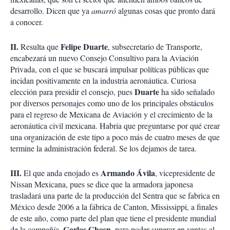
desarrollo. Dicen que ya
amarró
algunas cosas que pronto dará
a conocer.
II.
Felipe Duarte
Resulta que
, subsecretario de Transporte,
encabezará un nuevo Consejo Consultivo para la Aviación
Privada, con el que se buscará impulsar políticas públicas que
incidan positivamente en la industria aeronáutica. Curiosa
Duarte
elección para presidir el consejo, pues
ha sido señalado
por diversos personajes como uno de los principales obstáculos
para el regreso de Mexicana de Aviación y el crecimiento de la
aeronáutica civil mexicana. Habría que preguntarse por qué crear
una organización de este tipo a poco más de cuatro meses de que
termine la administración federal. Se los dejamos de tarea.
III.
Armando Ávila
El que anda enojado es
, vicepresidente de
Nissan Mexicana, pues se dice que la armadora japonesa
trasladará una parte de la producción del Sentra que se fabrica en
México desde 2006 a la fábrica de Canton, Mississippi, a finales
de este año, como parte del plan que tiene el presidente mundial
Carlos Ghosn
de la compañía,
, para poder superar en ventas al