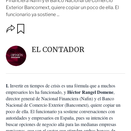
Financiera Nafin y el Banco Nacional de Comercio
Exterior Bancomext, quiere copiar un poco de ella. El
funcionario ya sostiene ...
O
G
u
p
a
c
r
i
d
EL CONTADOR
o
a
n
r
e
s
d
e
c
I.
Invertir en tiempos de crisis es una fórmula que a muchos
o
Héctor Rangel Domene
empresarios les ha funcionado, y
,
m
director general de Nacional Financiera (Nafin) y el Banco
p
a
Nacional de Comercio Exterior (Bancomext), quiere copiar un
r
poco de ella. El funcionario ya sostiene conversaciones con
t
autoridades y empresarios en España, pues su intención es
i
buscar opciones de negocio allá para las medianas empresas
r
mexicanas, que son el sector que atienden ambos bancos de