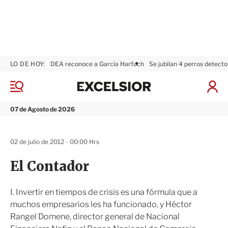
LO DE HOY:
DEA reconoce a García Harfuch
Se jubilan 4 perros detecto
E
x
M
I
c
e
n
n
e
i
07 de Agosto de 2026
ú
l
c
s
i
i
a
02 de julio de 2012 - 00:00 Hrs
o
r
r
S
El Contador
e
s
i
I. Invertir en tiempos de crisis es una fórmula que a
ó
muchos empresarios les ha funcionado, y Héctor
n
Rangel Domene, director general de Nacional