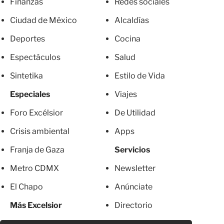
Finanzas
Redes sociales
Ciudad de México
Alcaldías
Deportes
Cocina
Espectáculos
Salud
Sintetika
Estilo de Vida
Especiales
Viajes
Foro Excélsior
De Utilidad
Crisis ambiental
Apps
Franja de Gaza
Servicios
Metro CDMX
Newsletter
El Chapo
Anúnciate
Más Excelsior
Directorio
Mujeres
Suscripciones