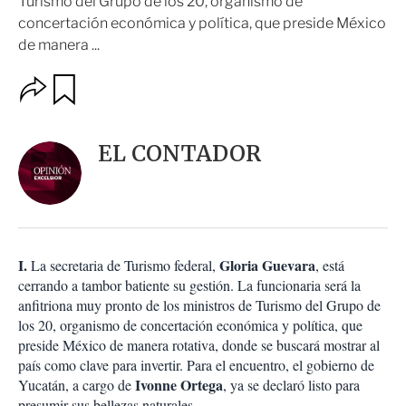
Turismo del Grupo de los 20, organismo de
concertación económica y política, que preside México
de manera ...
O
G
u
p
a
c
r
i
d
EL CONTADOR
o
a
n
r
e
s
d
e
c
I.
Gloria Guevara
La secretaria de Turismo federal,
,
está
o
cerrando a tambor batiente su gestión. La funcionaria será la
m
anfitriona muy pronto de los ministros de Turismo del Grupo de
p
a
los 20, organismo de concertación económica y política, que
r
preside México de manera rotativa, donde se buscará mostrar al
t
país como clave para invertir. Para el encuentro, el gobierno de
i
Ivonne Ortega
Yucatán, a cargo de
, ya se declaró listo para
r
presumir sus bellezas naturales.