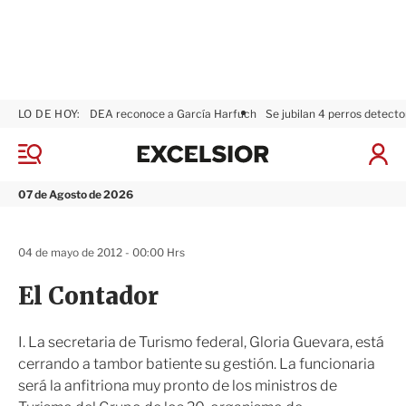
LO DE HOY:
DEA reconoce a García Harfuch
Se jubilan 4 perros detecto
E
x
M
I
c
e
n
n
e
i
07 de Agosto de 2026
ú
l
c
s
i
i
a
04 de mayo de 2012 - 00:00 Hrs
o
r
r
S
El Contador
e
s
i
I. La secretaria de Turismo federal, Gloria Guevara, está
ó
cerrando a tambor batiente su gestión. La funcionaria
n
será la anfitriona muy pronto de los ministros de