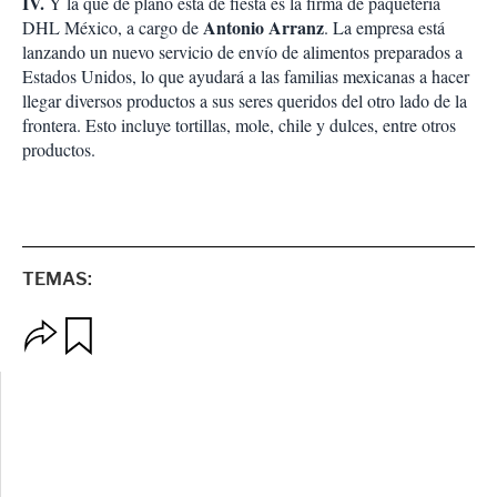
IV.
Y la que de plano está de fiesta es la firma de paquetería
Antonio Arranz
DHL México, a cargo de
. La empresa está
lanzando un nuevo servicio de envío de alimentos preparados a
Estados Unidos, lo que ayudará a las familias mexicanas a hacer
llegar diversos productos a sus seres queridos del otro lado de la
frontera. Esto incluye tortillas, mole, chile y dulces, entre otros
productos.
TEMAS:
O
G
p
u
c
a
i
r
o
d
n
a