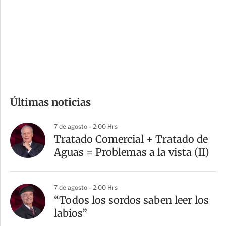
e
r
s
d
e
c
o
m
Últimas noticias
p
a
7 de agosto - 2:00 Hrs
r
Tratado Comercial + Tratado de
t
Aguas = Problemas a la vista (II)
i
r
7 de agosto - 2:00 Hrs
“Todos los sordos saben leer los
labios”