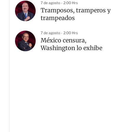
7 de agosto - 2:00 Hrs
Tramposos, tramperos y
trampeados
G
7 de agosto - 2:00 Hrs
México censura,
Washington lo exhibe