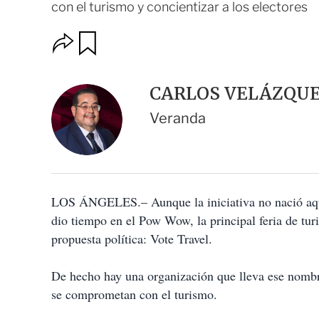
con el turismo y concientizar a los electores
O
G
u
p
a
c
r
i
d
CARLOS VELÁZQU
o
a
n
r
Veranda
e
s
d
e
c
o
LOS ÁNGELES.– Aunque la iniciativa no nació aq
m
p
dio tiempo en el Pow Wow, la principal feria de tur
a
propuesta política: Vote Travel.
r
t
i
De hecho hay una organización que lleva ese nombre 
r
se comprometan con el turismo.