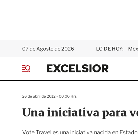
07 de Agosto de 2026
LO DE HOY:
Méxi
E
x
M
c
e
e
n
l
ú
s
26 de abril de 2012 - 00:00 Hrs
i
o
Una iniciativa para v
r
Vote Travel es una iniciativa nacida en Esta