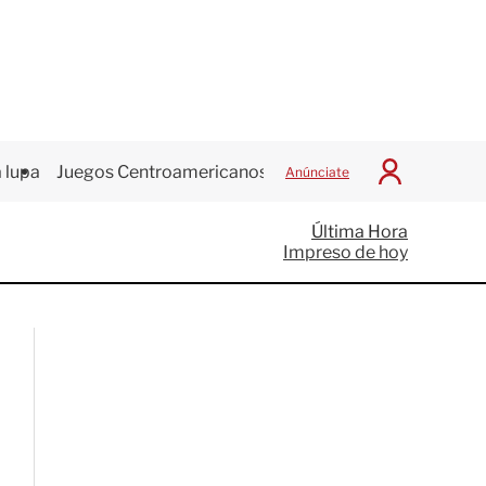
 lupa
Juegos Centroamericanos
Anúnciate
I
n
i
Última Hora
c
Impreso de hoy
i
a
r
S
e
s
i
ó
n