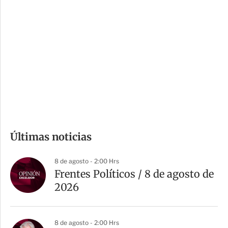
i
r
o
d
n
a
e
r
s
d
e
c
o
m
Últimas noticias
p
a
8 de agosto - 2:00 Hrs
r
Frentes Políticos / 8 de agosto de
t
2026
i
r
8 de agosto - 2:00 Hrs