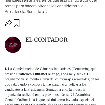
mensajes semanales, en los que está dando a conocer
temas para hacer voltear a los candidatos a la
Presidencia. Sumado a ...
O
G
u
p
a
c
r
i
d
EL CONTADOR
o
a
n
r
e
s
d
e
c
I.
La Confederación de Cámaras Industriales (Concamin), que
o
Francisco Funtanet Mange
preside
, anda muy activa. El
m
organismo ya se montó al tren de los mensajes semanales, en los
p
a
que está dando a conocer temas para hacer voltear a los
r
candidatos a la Presidencia. Sumado a ello, la industria
t
organizada realizará en los próximos días su 94 Asamblea
i
General Ordinaria, a la que asistirá como invitado especial el
r
Felipe Calderón
presidente
, donde se esperan sorpresas hacia