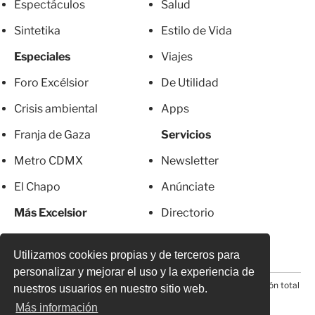
Espectáculos
Salud
Sintetika
Estilo de Vida
Especiales
Viajes
Foro Excélsior
De Utilidad
Crisis ambiental
Apps
Franja de Gaza
Servicios
Metro CDMX
Newsletter
El Chapo
Anúnciate
Más Excelsior
Directorio
Mujeres
Suscripciones
Utilizamos cookies propias y de terceros para
personalizar y mejorar el uso y la experiencia de
© 2026 Todos los derechos reservados. Prohibida la reproducción total
nuestros usuarios en nuestro sitio web.
o parcial, incluyendo cualquier medio electrónico*
Más información