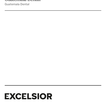
Excelsior
Excelsior