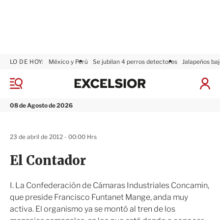
LO DE HOY:
México y Perú
Se jubilan 4 perros detectores
Jalapeños baj
E
x
M
I
c
e
n
n
e
i
08 de Agosto de 2026
ú
l
c
s
i
i
a
23 de abril de 2012 - 00:00 Hrs
o
r
r
S
El Contador
e
s
i
I. La Confederación de Cámaras Industriales Concamin,
ó
que preside Francisco Funtanet Mange, anda muy
n
activa. El organismo ya se montó al tren de los