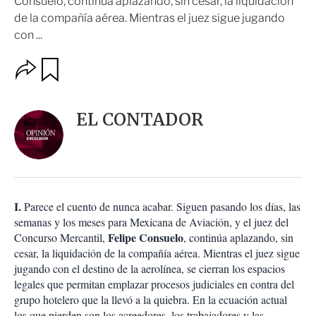
Consuelo, continúa aplazando, sin cesar, la liquidación
de la compañía aérea. Mientras el juez sigue jugando
con ...
O
G
u
p
a
c
r
i
d
EL CONTADOR
o
a
n
r
e
s
d
e
c
I.
Parece el cuento de nunca acabar. Siguen pasando los días, las
o
semanas y los meses para Mexicana de Aviación, y el juez del
m
Felipe Consuelo
Concurso Mercantil,
, continúa aplazando, sin
p
a
cesar, la liquidación de la compañía aérea. Mientras el juez sigue
r
jugando con el destino de la aerolínea, se cierran los espacios
t
legales que permitan emplazar procesos judiciales en contra del
i
grupo hotelero que la llevó a la quiebra. En la ecuación actual
r
los que pierden son los acreedores, los trabajadores y las