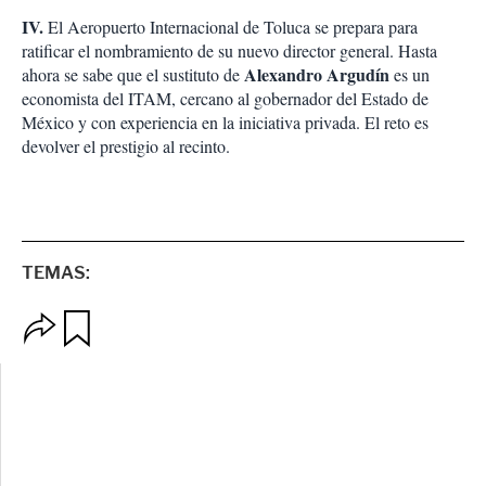
IV.
El Aeropuerto Internacional de Toluca se prepara para
ratificar el nombramiento de su nuevo director general. Hasta
Alexandro Argudín
ahora se sabe que el sustituto de
es un
economista del ITAM, cercano al gobernador del Estado de
México y con experiencia en la iniciativa privada. El reto es
devolver el prestigio al recinto.
TEMAS:
O
G
p
u
c
a
i
r
o
d
n
a