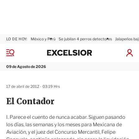
LO DE HOY:
México y Perú
Se jubilan 4 perros detectores
Jalapeños baj
E
x
M
I
c
e
n
n
e
i
09 de Agosto de 2026
ú
l
c
s
i
i
a
17 de abril de 2012 - 03:19 Hrs
o
r
r
S
El Contador
e
s
i
I. Parece el cuento de nunca acabar. Siguen pasando
ó
los días, las semanas y los meses para Mexicana de
n
Aviación, y el juez del Concurso Mercantil, Felipe