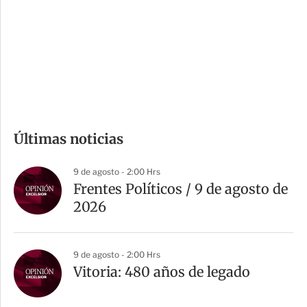
e
r
s
d
e
c
o
m
Últimas noticias
p
a
9 de agosto - 2:00 Hrs
r
Frentes Políticos / 9 de agosto de
t
2026
i
r
9 de agosto - 2:00 Hrs
Vitoria: 480 años de legado