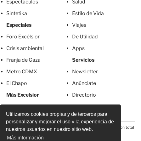
Espectáculos
Salud
Sintetika
Estilo de Vida
Especiales
Viajes
Foro Excélsior
De Utilidad
Crisis ambiental
Apps
Franja de Gaza
Servicios
Metro CDMX
Newsletter
El Chapo
Anúnciate
Más Excelsior
Directorio
Mujeres
Suscripciones
Utilizamos cookies propias y de terceros para
personalizar y mejorar el uso y la experiencia de
© 2026 Todos los derechos reservados. Prohibida la reproducción total
nuestros usuarios en nuestro sitio web.
o parcial, incluyendo cualquier medio electrónico*
Más información