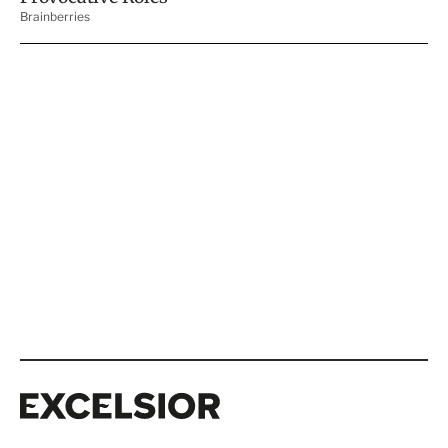
Excelsior
Excelsior