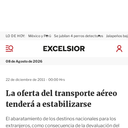
LO DE HOY:
México y Perú
Se jubilan 4 perros detectores
Jalapeños baj
E
x
M
I
c
e
n
n
e
i
08 de Agosto de 2026
ú
l
c
s
i
i
a
22 de diciembre de 2011 - 00:00 Hrs
o
r
r
S
La oferta del transporte aéreo
e
s
tenderá a estabilizarse
i
ó
n
El abaratamiento de los destinos nacionales para los
extranjeros, como consecuencia de la devaluación del