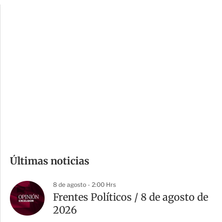
p
u
c
a
i
r
o
d
n
a
e
r
s
d
e
c
o
m
Últimas noticias
p
a
8 de agosto - 2:00 Hrs
r
Frentes Políticos / 8 de agosto de
t
2026