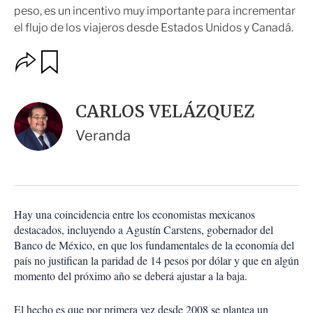
peso, es un incentivo muy importante para incrementar
el flujo de los viajeros desde Estados Unidos y Canadá.
O
G
u
p
a
c
r
i
d
CARLOS VELÁZQUEZ
o
a
n
r
Veranda
e
s
d
e
c
o
Hay una coincidencia entre los economistas mexicanos
m
destacados, incluyendo a Agustín Carstens, gobernador del
p
a
Banco de México, en que los fundamentales de la economía del
r
país no justifican la paridad de 14 pesos por dólar y que en algún
t
momento del próximo año se deberá ajustar a la baja.
i
r
El hecho es que por primera vez desde 2008 se plantea un